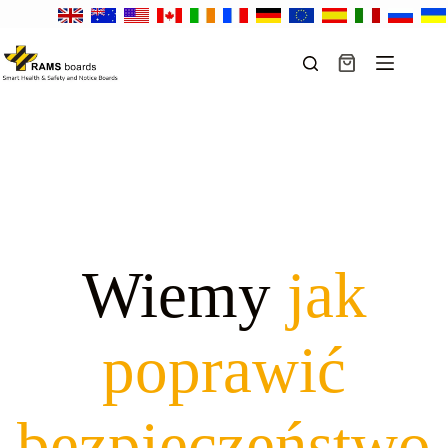
Przejdź
do
treści
Koszyk
Wiemy
jak
poprawić
bezpieczeństwo