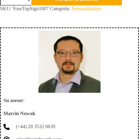
Tu
Señal
SKU:
YourTopSign1007
Categoría:
Personalization
Superior
cantidad
Su asesor
:
Marcin Nowak
(+44) 20 3532 0639