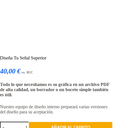
Diseña Tu Señal Superior
40,00 €
ex. RUC
Todo lo que necesitamos es su gráfica en un archivo PDF
de alta calidad, un borrador o un boceto simple también
es útil.
Nuestro equipo de diseño interno preparará varias versiones
del diseño para su aceptación.
Diseña
AÑADIR AL CARRITO