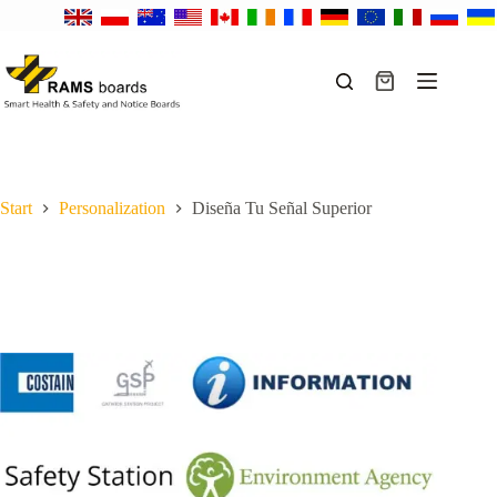
Saltar
al
contenido
Carro
de
compra
Start
Personalization
Diseña Tu Señal Superior