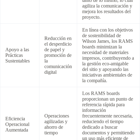
tanto de lo mismo, lo cual
agiliza la comunicación y
mejora los resultados del
proyecto.
En línea con los objetivos
de sostenibilidad de
Reducción en
Wilson James, los RAMS
el desperdicio
boards minimizan la
Apoyo a las
de papel y
necesidad de materiales
Prácticas
promoción de
impresos, contribuyendo a
Sustentables
la
la gestión eco-amigable
comunicación
del sitio y apoyando las
digital
iniciativas ambientales de
la compañía.
Los RAMS boards
proporcionan un punto de
referencia rápida para
información
Operaciones
frecuentemente necesaria,
Eficiencia
agilizadas y
reduciendo el tiempo
Operacional
ahorro de
dedicado a buscar
Aumentada
tiempo
documentos y permitiendo
un uso más eficiente de