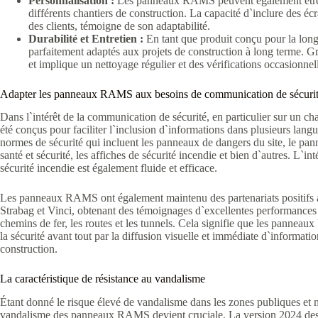
Personnalisation :
Les panneaux RAMS peuvent également être p
différents chantiers de construction. La capacité d`inclure des é
des clients, témoigne de son adaptabilité.
Durabilité et Entretien :
En tant que produit conçu pour la lon
parfaitement adaptés aux projets de construction à long terme. Gr
et implique un nettoyage régulier et des vérifications occasionn
Adapter les panneaux RAMS aux besoins de communication de sécuri
Dans l`intérêt de la communication de sécurité, en particulier sur un 
été conçus pour faciliter l`inclusion d`informations dans plusieurs l
normes de sécurité qui incluent les panneaux de dangers du site, le pa
santé et sécurité, les affiches de sécurité incendie et bien d`autres. L`i
sécurité incendie est également fluide et efficace.
Les panneaux RAMS ont également maintenu des partenariats positifs av
Strabag et Vinci, obtenant des témoignages d`excellentes performances d
chemins de fer, les routes et les tunnels. Cela signifie que les panne
la sécurité avant tout par la diffusion visuelle et immédiate d`informati
construction.
La caractéristique de résistance au vandalisme
Étant donné le risque élevé de vandalisme dans les zones publiques et mo
vandalisme des panneaux RAMS devient cruciale. La version 2024 de