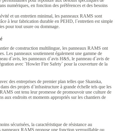
ersonnalisés pour répondre aux besoins spécifiques de
crans numériques, en fonction des préférences et des besoins
gévité et un entretien minimal, les panneaux RAMS sont
âce à leur fabrication durable en PEHD, l`entretien est simple
elles pour tout usure ou dommage.
té
chantier de construction multilingue, les panneaux RAMS ont
angues. Les panneaux soutiennent également une gamme de
nneau d`avis, les panneaux d`avis H&S, le panneau d`avis de
ntégration avec `Howler Fire Safety` pour la couverture de la
ec des entreprises de premier plan telles que Skanska,
ans des projets d`infrastructure à grande échelle tels que les
aux RAMS ont tenu leur promesse de promouvoir une culture de
ons aux endroits et moments appropriés sur les chantiers de
ins sécurisées, la caractéristique de résistance au
s panneaux RAMS propose une fonction verrouillable ou