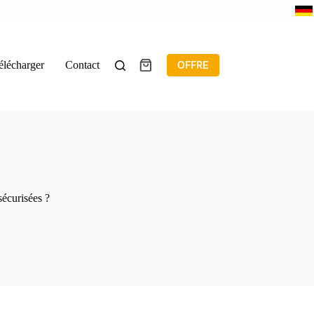
élécharger
Contact
OFFRE
Panier
d’achat
écurisées ?