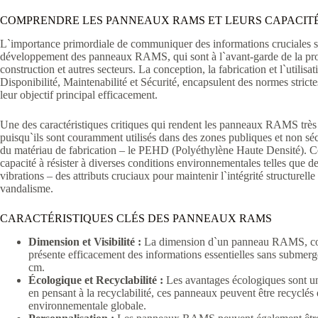
COMPRENDRE LES PANNEAUX RAMS ET LEURS CAPACITÉ
L`importance primordiale de communiquer des informations cruciales sur 
développement des panneaux RAMS, qui sont à l`avant-garde de la prom
construction et autres secteurs. La conception, la fabrication et l`uti
Disponibilité, Maintenabilité et Sécurité, encapsulent des normes strict
leur objectif principal efficacement.
Une des caractéristiques critiques qui rendent les panneaux RAMS très fi
puisqu`ils sont couramment utilisés dans des zones publiques et non s
du matériau de fabrication – le PEHD (Polyéthylène Haute Densité). Ce 
capacité à résister à diverses conditions environnementales telles que d
vibrations – des attributs cruciaux pour maintenir l`intégrité structurel
vandalisme.
CARACTÉRISTIQUES CLÉS DES PANNEAUX RAMS
Dimension et Visibilité :
La dimension d`un panneau RAMS, conçue
présente efficacement des informations essentielles sans submerg
cm.
Écologique et Recyclabilité :
Les avantages écologiques sont u
en pensant à la recyclabilité, ces panneaux peuvent être recyclés
environnementale globale.