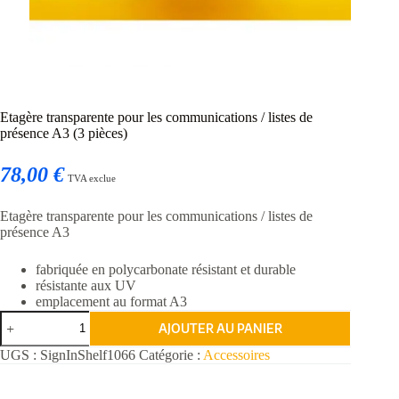
Etagère transparente pour les communications / listes de
présence A3 (3 pièces)
78,00 €
TVA exclue
Etagère transparente pour les communications / listes de
présence A3
fabriquée en polycarbonate résistant et durable
résistante aux UV
emplacement au format A3
quantité
AJOUTER AU PANIER
de
Etagère
UGS :
SignInShelf1066
Catégorie :
Accessoires
transparente
pour
les