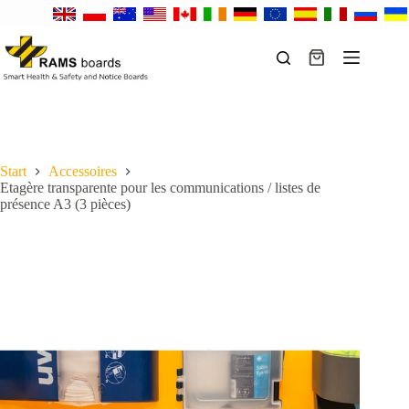
Passer
au
contenu
Panier
d’achat
Start
Accessoires
Etagère transparente pour les communications / listes de
présence A3 (3 pièces)