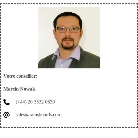
communications
/
listes
de
présence
A3
(3
pièces)
Votre conseiller
:
Marcin Nowak
(+44) 20 3532 0639
sales@ramsboards.com