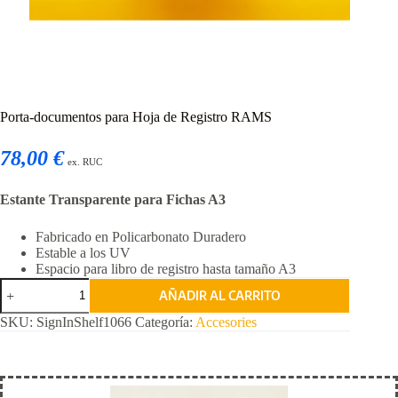
Porta-documentos para Hoja de Registro RAMS
78,00 €
ex. RUC
Estante Transparente para Fichas A3
Fabricado en Policarbonato Duradero
Estable a los UV
Espacio para libro de registro hasta tamaño A3
Porta-
AÑADIR AL CARRITO
documentos
para
SKU:
SignInShelf1066
Categoría:
Accesories
Hoja
de
Registro
RAMS
cantidad