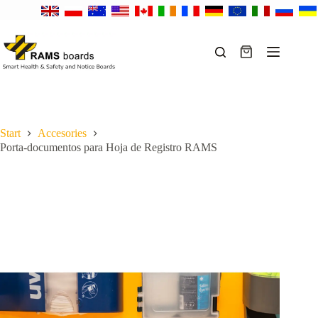
Saltar
al
contenido
Carro
de
compra
Start
Accesories
Porta-documentos para Hoja de Registro RAMS