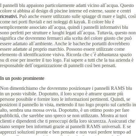
I pannelli blu appaiono particolarmente adatti vicino all`acqua. Questo
colore si abbina al design di piscine interne ed esterne, saune e centri
ricreativi.
Può anche essere utilizzato sulle spiagge di mare e laghi, così
come nei porti fluviali e nei noleggi di kayak. Il colore blu è
semplicemente associato all`acqua, quindi i pannelli informativi blu
sono perfetti per strutture e luoghi legati all`acqua. Tuttavia, questo non
significa che dovremmo fermarci alla scelta del colore giusto che può
essere adattato all`ambiente. Anche le bacheche portatili dovrebbero
essere adattate al proprio marchio. Possono essere utilizzate come
elemento di identificazione visiva. Ricorda che c`è abbastanza spazio
su di esse per inserire il tuo logo. Fai sapere a tutti che la tua azienda è
responsabile dell`organizzazione di pannelli così ben pensati.
In un posto prominente
Non dimentichiamo che dovremmo posizionare i pannelli RAMS blu
in un posto visibile. Dopotutto, il loro scopo è attrarre quante più
persone possibile e fornire loro le informazioni pertinenti. Quindi, se
posizioni il pannello in vista, mettendo il tuo logo proprio sul cartello in
alto, sembra una mossa ovvia. Dopotutto, è un ottimo posto per fare
pubblicità, che sarebbe uno spreco se non utilizzato. Mostra ai tuoi
clienti e dipendenti che ti preoccupi della loro sicurezza. Assicurati che
siano sempre ben informati grazie ai pannelli RAMS universali. E se
apprezzi soluzioni pronte e ben pensate e non vuoi perdere tempo ad