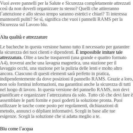
Vuoi avere pannelli per la Salute e Sicurezza completamente attrezzati
così da non doverli organizzare tu stesso? Quelli che attireranno
l`attenzione e allo stesso tempo saranno estetici e chiari? Ti interessa
mantenerli puliti? Se sì, significa che vuoi i pannelli RAMS per la
Sicurezza sul Lavoro blu.
Alta qualità e attrezzature
Le bacheche in questa versione hanno tutto il necessario per garantire
la sicurezza dei tuoi clienti e dipendenti.
È impossibile imitare tale
attrezzatura.
Oltre a tasche trasparenti (una grande e quattro formato
A4), troverai anche una lavagna magnetica, una stazione per il
lavaggio occhi, una stazione per la pulizia delle lenti e molto altro
ancora. Ciascuno di questi elementi sarà perfetto in pratica,
indipendentemente da dove posizioni il pannello RAMS. Grazie a loro,
non solo fornirai informazioni, ma garantirai anche la sicurezza di tutti
nel luogo di lavoro. In questa versione del pannello RAMS, non devi
pianificare e organizzare l`attrezzatura da solo. Tutto ciò che devi fare è
assemblare le parti fornite e puoi goderti la soluzione pronta. Puoi
utilizzare le tasche come posto per regolamenti, dichiarazioni di
metodo, annunci o dépliant informativi. Scegli in base alle tue
esigenze. Scegli la soluzione che si adatta meglio a te.
Blu come l`acqua