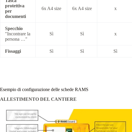
Tasca
protettiva
6x A4 size
6x A4 size
x
per
documenti
Specchio
"Incontrare la
Sì
Sì
x
persona …"
Fissaggi
Sì
Sì
Sì
Esempio di configurazione delle schede RAMS
ALLESTIMENTO DEL CANTIERE