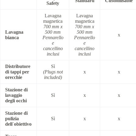
Standard
Customisable
Safety
Lavagna
Lavagna
magnetica
magnetica
700 mm x
700 mm x
Lavagna
500 mm
500 mm
x
bianca
Pennarello
Pennarello
e
e
cancellino
cancellino
inclusi
inclusi
Distributore
Sì
di tappi per
(Plugs not
x
x
orecchie
included)
Stazione di
lavaggio
Sì
x
x
degli occhi
Stazione di
pulizia
Sì
x
x
dell`obiettivo