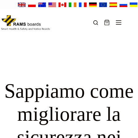
Salta
al
contenuto
Carrello
Sappiamo come
migliorare la
sicurezza nei