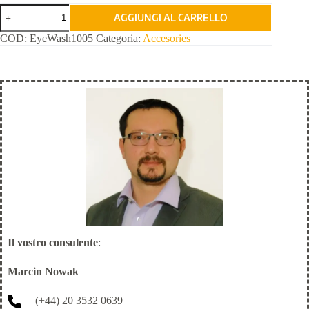
Postazione
AGGIUNGI AL CARRELLO
di
lavaggio
COD:
EyeWash1005
Categoria:
Accesories
oculare
quantità
Il vostro consulente
:
Marcin Nowak
(+44) 20 3532 0639