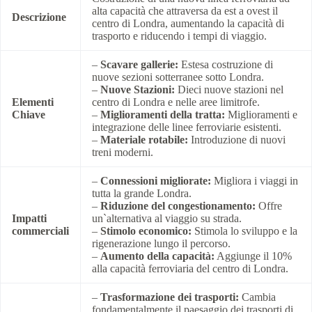
alta capacità che attraversa da est a ovest il
Descrizione
centro di Londra, aumentando la capacità di
trasporto e riducendo i tempi di viaggio.
–
Scavare gallerie:
Estesa costruzione di
nuove sezioni sotterranee sotto Londra.
–
Nuove Stazioni:
Dieci nuove stazioni nel
Elementi
centro di Londra e nelle aree limitrofe.
Chiave
–
Miglioramenti della tratta:
Miglioramenti e
integrazione delle linee ferroviarie esistenti.
–
Materiale rotabile:
Introduzione di nuovi
treni moderni.
–
Connessioni migliorate:
Migliora i viaggi in
tutta la grande Londra.
–
Riduzione del congestionamento:
Offre
Impatti
un`alternativa al viaggio su strada.
commerciali
–
Stimolo economico:
Stimola lo sviluppo e la
rigenerazione lungo il percorso.
–
Aumento della capacità:
Aggiunge il 10%
alla capacità ferroviaria del centro di Londra.
–
Trasformazione dei trasporti:
Cambia
fondamentalmente il paesaggio dei trasporti di