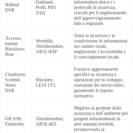
Oakbank,
infrastruttura idrica e i
Hillend
Perth, PH1
protocolli di sicurezza,
DSR
1QQ
cruciali per il miglioramento
dell`approvvigionamento
idrico regionale.
Aiuta la sicurezza e la
Accesso
Westhills,
condivisione di informazioni
tramite
Aberdeenshire,
nei cantieri rurali,
Blacklaws
AB32 6QP
migliorando l`accessibilità e
Brae
il coinvolgimento locale.
Fornisce aggiornamenti
Charleston
specifici su sicurezza e
Scottish
Hinckley,
operazioni per lo sviluppo
Water
LE10 1YL
essenziale dei servizi idrici,
DSR
garantendo il rispetto
normativo.
Migliora la gestione della
sicurezza e dell`ambiente per
Off A98,
Aberdeenshire,
progetti infrastrutturali in
Findochty
AB56 4EE
aree naturali sensibili,
promuovendo la