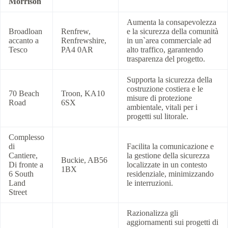
Morrison
Aumenta la consapevolezza
Broadloan
Renfrew,
e la sicurezza della comunità
accanto a
Renfrewshire,
in un`area commerciale ad
Tesco
PA4 0AR
alto traffico, garantendo
trasparenza del progetto.
Supporta la sicurezza della
costruzione costiera e le
70 Beach
Troon, KA10
misure di protezione
Road
6SX
ambientale, vitali per i
progetti sul litorale.
Complesso
di
Facilita la comunicazione e
Cantiere,
la gestione della sicurezza
Buckie, AB56
Di fronte a
localizzate in un contesto
1BX
6 South
residenziale, minimizzando
Land
le interruzioni.
Street
Razionalizza gli
aggiornamenti sui progetti di