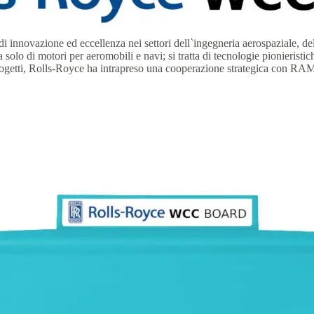
nnovazione ed eccellenza nei settori dell`ingegneria aerospaziale, della
olo di motori per aeromobili e navi; si tratta di tecnologie pionieristic
progetti, Rolls-Royce ha intrapreso una cooperazione strategica con RAMS