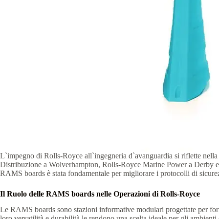
L`impegno di Rolls-Royce all`ingegneria d`avanguardia si riflette nella 
Distribuzione a Wolverhampton, Rolls-Royce Marine Power a Derby e vari 
RAMS boards è stata fondamentale per migliorare i protocolli di sicurez
Il Ruolo delle RAMS boards nelle Operazioni di Rolls-Royce
Le RAMS boards sono stazioni informative modulari progettate per fornire
loro versatilità e durabilità le rendono una scelta ideale per gli ambie