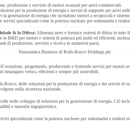
ne, produzione e servizio di motori avanzati per aerei commerciali.
uzioni per la produzione di energia e servizi di supporto per aerei militar
 la generazione di energia che includono motori a reciprocità e sistemi in
e servizi specializzati come la potenza nucleare per sottomarini e reatt
obale & la Difesa:
Alimenta aerei e fornisce sistemi di difesa in tutto 
 in R&D per motori e sistemi di potenza più puliti ed efficienti, inclusa l
nti di produzione, servizio e ricerca in numerosi paesi.
Panoramica Business di Rolls-Royce Holdings plc
ll`aviazione, progettando, producendo e fornendo servizi per motori av
li rimangano veloci, efficienti e sempre più sostenibili.
lls-Royce, delle soluzioni per la produzione di energia e dei servizi di s
 svolgono nella sicurezza nazionale.
celle nello sviluppo di soluzioni per la generazione di energia. Ciò inclu
tilità e maestria ingegneristica.
rvizi specializzati come la potenza nucleare per sottomarini e reattori 