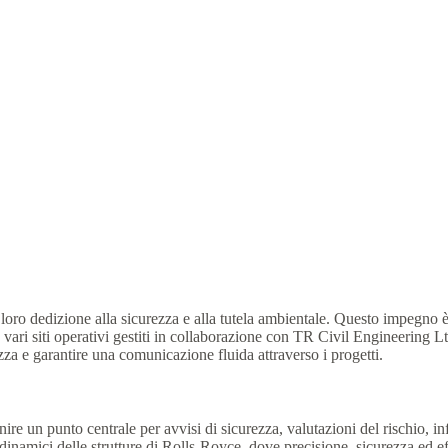
loro dedizione alla sicurezza e alla tutela ambientale. Questo impegno è 
siti operativi gestiti in collaborazione con TR Civil Engineering Ltd e 
za e garantire una comunicazione fluida attraverso i progetti.
 un punto centrale per avvisi di sicurezza, valutazioni del rischio, inf
nti dinamici delle strutture di Rolls-Royce, dove precisione, sicurezza 