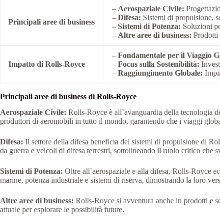
–
Aerospaziale Civile:
Progettazio
–
Difesa:
Sistemi di propulsione, sol
Principali aree di business
–
Sistemi di Potenza:
Soluzioni per
–
Altre aree di business:
Prodotti 
–
Fondamentale per il Viaggio Gl
Impatto di Rolls-Royce
–
Focus sulla Sostenibilità:
Investe
–
Raggiungimento Globale:
Impia
Principali aree di business di Rolls-Royce
Aerospaziale Civile:
Rolls-Royce è all`avanguardia della tecnologia de
produttori di aeromobili in tutto il mondo, garantendo che i viaggi globa
Difesa:
Il settore della difesa beneficia dei sistemi di propulsione di Ro
da guerra e veicoli di difesa terrestri, sottolineando il ruolo critico che
Sistemi di Potenza:
Oltre all`aerospaziale e alla difesa, Rolls-Royce ec
marine, potenza industriale e sistemi di riserva, dimostrando la loro versa
Altre aree di business:
Rolls-Royce si avventura anche in prodotti e se
attuale per esplorare le possibilità future.