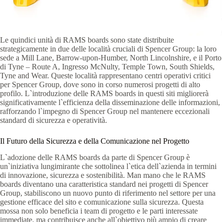
Le quindici unità di RAMS boards sono state distribuite
strategicamente in due delle località cruciali di Spencer Group: la loro
sede a Mill Lane, Barrow-upon-Humber, North Lincolnshire, e il Porto
di Tyne – Route A, Ingresso McNulty, Temple Town, South Shields,
Tyne and Wear. Queste località rappresentano centri operativi critici
per Spencer Group, dove sono in corso numerosi progetti di alto
profilo. L`introduzione delle RAMS boards in questi siti migliorerà
significativamente l`efficienza della disseminazione delle informazioni,
rafforzando l`impegno di Spencer Group nel mantenere eccezionali
standard di sicurezza e operatività.
Il Futuro della Sicurezza e della Comunicazione nel Progetto
L`adozione delle RAMS boards da parte di Spencer Group è
un`iniziativa lungimirante che sottolinea l`etica dell`azienda in termini
di innovazione, sicurezza e sostenibilità. Man mano che le RAMS
boards diventano una caratteristica standard nei progetti di Spencer
Group, stabiliscono un nuovo punto di riferimento nel settore per una
gestione efficace del sito e comunicazione sulla sicurezza. Questa
mossa non solo beneficia i team di progetto e le parti interessate
immediate, ma contribuisce anche all`obiettivo più ampio di creare