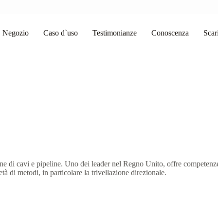
Negozio
Caso d`uso
Testimonianze
Conoscenza
Scar
one di cavi e pipeline. Uno dei leader nel Regno Unito, offre competenze t
tà di metodi, in particolare la trivellazione direzionale.