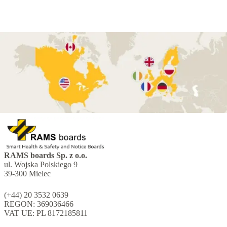
RAMS boards Sp. z o.o.
ul. Wojska Polskiego 9
39-300 Mielec
(+44) 20 3532 0639
REGON: 369036466
VAT UE: PL 8172185811