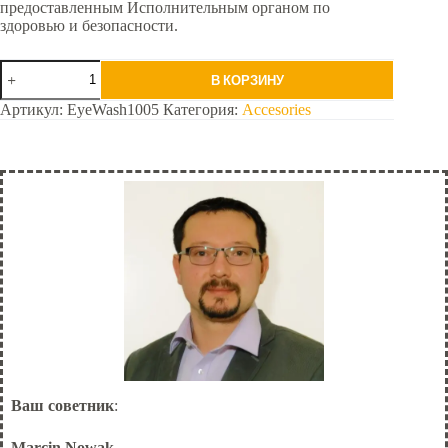
предоставленным Исполнительным органом по
здоровью и безопасности.
Количество
В КОРЗИНУ
товара
Станция
Артикул:
EyeWash1005
Категория:
Accesories
для
промывания
глаз
Ваш советник
:
Marcin Nowak