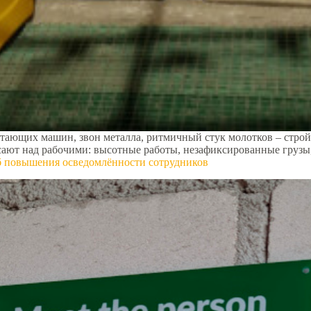
ботающих машин, звон металла, ритмичный стук молотков – стро
сают над рабочими: высотные работы, незафиксированные груз
об повышения осведомлённости сотрудников