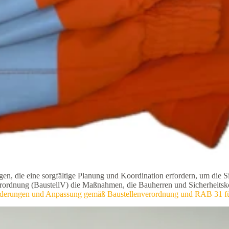
, die eine sorgfältige Planung und Koordination erfordern, um die Si
nverordnung (BaustellV) die Maßnahmen, die Bauherren und Sicherheits
forderungen und Anpassung gemäß Baustellenverordnung und RAB 31 fü