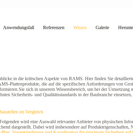
Anwendungsfall
Referenzen
Wissen
Galerie
Herunte
licke in die kritischen Aspekte von RAMS. Hier finden Sie detailliert
AMS-Plattenprodukte, die auf die spezifischen Anforderungen von Groß
 Informieren Sie sich in unserem Wissensbereich, um bei der Umsetzu
chsten Sicherheits- und Qualitätsstandards in der Baubranche einsetzen, 
Baustellen im Vergleich
 Folgenden wird eine Auswahl relevanter Anbieter von physischen Infor
eichend dargestellt. Dabei wird insbesondere auf Produkteigenschafte
e-Plan, Vorankündigung und Koordination für maximale Sicherheit auf 