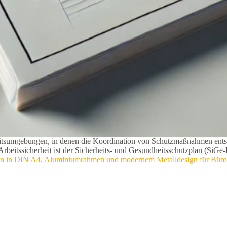
beitsumgebungen, in denen die Koordination von Schutzmaßnahmen entsc
Arbeitssicherheit ist der Sicherheits- und Gesundheitsschutzplan (SiG
eln in DIN A4, Aluminiumrahmen und modernem Metalldesign für Büro 