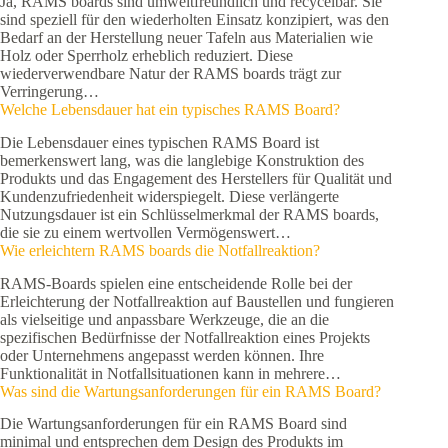
Ja, RAMS boards sind umweltfreundlich und recycelbar. Sie
sind speziell für den wiederholten Einsatz konzipiert, was den
Bedarf an der Herstellung neuer Tafeln aus Materialien wie
Holz oder Sperrholz erheblich reduziert. Diese
wiederverwendbare Natur der RAMS boards trägt zur
Verringerung…
Welche Lebensdauer hat ein typisches RAMS Board?
Die Lebensdauer eines typischen RAMS Board ist
bemerkenswert lang, was die langlebige Konstruktion des
Produkts und das Engagement des Herstellers für Qualität und
Kundenzufriedenheit widerspiegelt. Diese verlängerte
Nutzungsdauer ist ein Schlüsselmerkmal der RAMS boards,
die sie zu einem wertvollen Vermögenswert…
Wie erleichtern RAMS boards die Notfallreaktion?
RAMS-Boards spielen eine entscheidende Rolle bei der
Erleichterung der Notfallreaktion auf Baustellen und fungieren
als vielseitige und anpassbare Werkzeuge, die an die
spezifischen Bedürfnisse der Notfallreaktion eines Projekts
oder Unternehmens angepasst werden können. Ihre
Funktionalität in Notfallsituationen kann in mehrere…
Was sind die Wartungsanforderungen für ein RAMS Board?
Die Wartungsanforderungen für ein RAMS Board sind
minimal und entsprechen dem Design des Produkts im