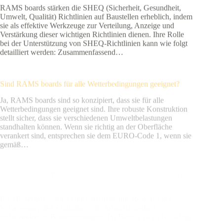
RAMS boards stärken die SHEQ (Sicherheit, Gesundheit,
Umwelt, Qualität) Richtlinien auf Baustellen erheblich, indem
sie als effektive Werkzeuge zur Verteilung, Anzeige und
Verstärkung dieser wichtigen Richtlinien dienen. Ihre Rolle
bei der Unterstützung von SHEQ-Richtlinien kann wie folgt
detailliert werden: Zusammenfassend…
Sind RAMS boards für alle Wetterbedingungen geeignet?
Ja, RAMS boards sind so konzipiert, dass sie für alle
Wetterbedingungen geeignet sind. Ihre robuste Konstruktion
stellt sicher, dass sie verschiedenen Umweltbelastungen
standhalten können. Wenn sie richtig an der Oberfläche
verankert sind, entsprechen sie dem EURO-Code 1, wenn sie
gemäß…
Wie tragen RAMS boards zur Einhaltung der Arbeitssicherheit
bei?
RAMS boards spielen eine entscheidende Rolle bei der
Verbesserung der Einhaltung der Arbeitssicherheit,
insbesondere in Bauumgebungen. Ihr Beitrag ist vielschichtig
und umfasst verschiedene Aspekte der Sicherheit,
Informationsverbreitung und regulatorischen Befolgung.
Zusammenfassend tragen RAMS boards erheblich zur
Einhaltung der Arbeitssicherheit bei,…
Wie verbessern RAMS boards die Sicherheit auf Baustellen?