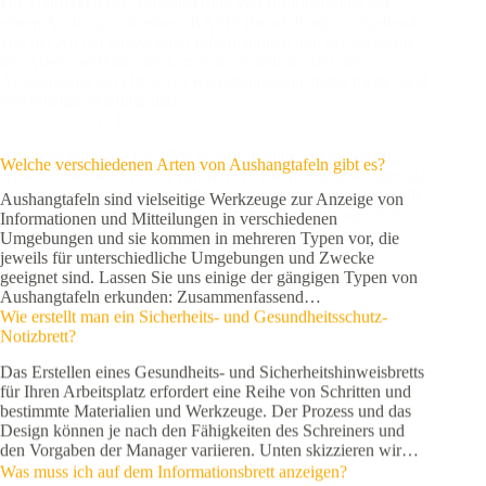
einem Aushang, wie einem RAMS Board, hängt weitgehend
von der Art der angezeigten Informationen und der Dynamik
des Arbeitsumfeldes ab. Um sicherzustellen, dass das
Aushangbrett ein effektives Kommunikationsmittel bleibt, sind
regelmäßige Wartung und…
Welches RAMS Board auswählen?
Arbeitssicherheit – Ca. 65% unserer Kunden bestellen die
Welche verschiedenen Arten von Aushangtafeln gibt es?
Arbeitssicherheitsversion von RAMS Board, auch bekannt als
Baustelleneinrichtungs-Set. Es ist für Kunden bequem, da alle
Aushangtafeln sind vielseitige Werkzeuge zur Anzeige von
notwendigen Zubehörteile in einem flachen Packungsinhalt
Informationen und Mitteilungen in verschiedenen
geliefert werden. Die meisten Branchen verfolgen einen
Umgebungen und sie kommen in mehreren Typen vor, die
ähnlichen Ansatz in Bezug…
jeweils für unterschiedliche Umgebungen und Zwecke
geeignet sind. Lassen Sie uns einige der gängigen Typen von
Aushangtafeln erkunden: Zusammenfassend…
Wie erstellt man ein Sicherheits- und Gesundheitsschutz-
Notizbrett?
Das Erstellen eines Gesundheits- und Sicherheitshinweisbretts
für Ihren Arbeitsplatz erfordert eine Reihe von Schritten und
bestimmte Materialien und Werkzeuge. Der Prozess und das
Design können je nach den Fähigkeiten des Schreiners und
den Vorgaben der Manager variieren. Unten skizzieren wir…
Was muss ich auf dem Informationsbrett anzeigen?