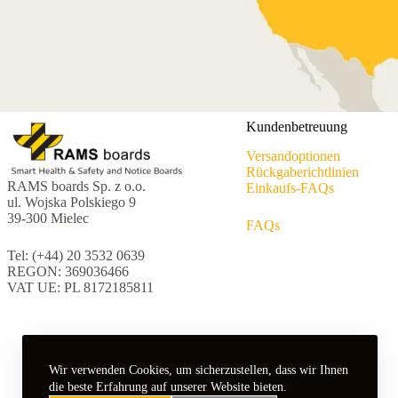
Kundenbetreuung
Versandoptionen
Rückgaberichtlinien
RAMS boards Sp. z o.o.
Einkaufs-FAQs
ul. Wojska Polskiego 9
39-300 Mielec
FAQs
Tel: (+44) 20 3532 0639
REGON: 369036466
VAT UE: PL 8172185811
Wir verwenden Cookies, um sicherzustellen, dass wir Ihnen
die beste Erfahrung auf unserer Website bieten.