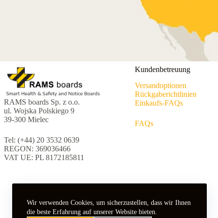
Kundenbetreuung
Versandoptionen
Rückgaberichtlinien
RAMS boards Sp. z o.o.
Einkaufs-FAQs
ul. Wojska Polskiego 9
39-300 Mielec
FAQs
Tel: (+44) 20 3532 0639
REGON: 369036466
VAT UE: PL 8172185811
Wir verwenden Cookies, um sicherzustellen, dass wir Ihnen
die beste Erfahrung auf unserer Website bieten.