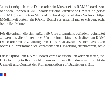
Ja, es ist möglich, eine Demo oder ein Muster eines RAMS boards vor
befinden, können RAMS boards für eine kurzfristige Bewertung gelea
an CMT (Construction Material Technologies) auf ihrer Webseite http
Möglichkeit bieten, ein RAMS Board aus erster Hand zu erleben, sodas
beurteilen können.
Für diejenigen, die sich außerhalb Großbritanniens befinden, beinhalte
zu wenden. Sie können diese Unternehmen bitten, sich direkt an RA
Demo oder Miete zu arrangieren. Dieser Ansatz stellt sicher, dass po
boards in ihrer tatsächlich vorgesehenen Umgebung auszuwerten, bevor
Diese Option, ein RAMS Board vorab anzuschauen oder zu testen, ist be
Entscheidung treffen möchten, um sicherzustellen, dass das Produkt ih
Umwelt und Qualität der Kommunikation auf Baustellen erfüllt.