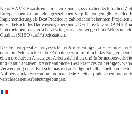
Nein. RAMS-Boards entsprechen keinen spezifischen technischen Zerti
Europäischen Union keine gesetzlichen Verpflichtungen gibt, die den
Implementierung als Best Practice in zahlreichen bekannten Projekte
einschließlich des Bauwesens, anerkannt. Der Einsatz von RAMS-Board
Unternehmen hoch geschätzt wird, vor allem wegen ihrer Wirksamkeit
Qualität (SHEQ) auf Arbeitsstätten.
Das Fehlen spezifischer gesetzlicher Anforderungen oder technischer 
oder ihre Wirksamkeit. Ihre Annahme wird oft durch das Engagement fü
einen proaktiven Ansatz zur Arbeitssicherheit und Informationsverbreitu
und darauf abzielen, branchenübliche Best Practices zu befolgen, wä
Verwendung eines Farbschemas mit auffälligem Gelb, spielt eine bedeu
Aufmerksamkeitserregung und macht sie zu einer praktischen und wir
verschiedenen Arbeitsumgebungen.