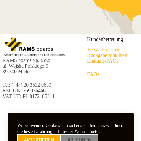
Kundenbetreuung
Versandoptionen
Rückgaberichtlinien
RAMS boards Sp. z o.o.
Einkaufs-FAQs
ul. Wojska Polskiego 9
39-300 Mielec
FAQs
Tel: (+44) 20 3532 0639
REGON: 369036466
VAT UE: PL 8172185811
Wir verwenden Cookies, um sicherzustellen, dass wir Ihnen
die beste Erfahrung auf unserer Website bieten.
AKZEPTIEREN
ABLEHNEN