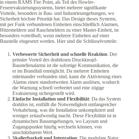
in einem RAMS Fire Point, als Teil des Howler-
Feuerevakuierungssystems, bietet mehrere signifikante
Vorteile, besonders in Bau- und Industrieumgebungen, wo
Sicherheit höchste Priorität hat. Das Design dieses Systems,
mit per Funk verbundenen Einheiten einschließlich Alarmen,
Hitzemeldern und Rauchmeldern zu einer Master-Einheit, ist
besonders vorteilhaft, wenn mehrere Einheiten auf einer
Baustelle eingesetzt werden. Hier sind die Schlüsselvorteile:
Verbesserte Sicherheit und schnelle Reaktion
: Der
primäre Vorteil des drahtlosen Druckknopf-
Baustellenalarms ist die sofortige Kommunikation, die
er im Brandfall ermöglicht. Da mehrere Einheiten
miteinander verbunden sind, kann die Aktivierung eines
Alarms einen standortweiten Alarm auslösen, wodurch
die Warnung schnell verbreitet und eine zügige
Evakuierung sichergestellt wird.
Einfache Installation und Flexibilität
: Da das System
drahtlos ist, entfällt die Notwendigkeit umfangreicher
Verkabelung, was die Installation unkompliziert und
weniger zeitaufwendig macht. Diese Flexibilität ist in
dynamischen Bauumgebungen, wo Layouts und
Zugangspunkte häufig wechseln können, von
unschätzbarem Wert.
Skalierbarkeit und Integration
: Die modulare Natur