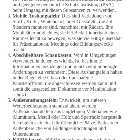
und geeignete persönliche Schutzausrüstung (PSA)
beim Umgang mit diesen Substanzen zu verwenden.
Mobile Aushangtafeln
: Dies sind Variationen von
Stoff-, Kork-, Whiteboard- oder Glastafeln, die auf
Ständern montiert sind, manchmal mit Rädern. Ihre
Mobilität ermöglicht es, sie bei Bedarf innerhalb eines
Raumes leicht zu bewegen, was sie vielseitig einsetzbar
für Präsentationen, Meetings oder Bildungszwecke
macht.
Abschließbare Schaukästen
: Wird in Umgebungen
verwendet, in denen es wichtig ist, bestimmte
Informationen anzuzeigen und gleichzeitig unbefugte
Änderungen zu verhindern. Diese Aushangtafeln haben
in der Regel eine Glas- oder transparente
Kunststofffront, die abgeschlossen werden kann und
somit die ausgestellten Dokumente vor Manipulation
schützt.
Außenaushangtafeln
: Entwickelt, um äußeren
Wetterbedingungen standzuhalten, werden
Außenaushangtafeln aus langlebigen Materialien wie
Aluminium, Metall oder Holz und Sperrholz hergestellt.
Sie eignen sich ideal für öffentliche Plätze, Parks oder
Außenbereiche von Bildungseinrichtungen und
Unternehmen.
RAMS boards
: RAMS boards zeichnen sich durch