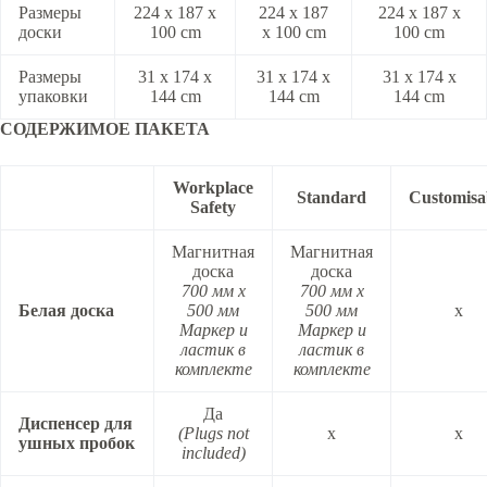
Размеры
224 x 187 x
224 x 187
224 x 187 x
доски
100 cm
x 100 cm
100 cm
Размеры
31 x 174 x
31 x 174 x
31 x 174 x
упаковки
144 cm
144 cm
144 cm
СОДЕРЖИМОЕ ПАКЕТА
Workplace
Standard
Customisa
Safety
Магнитная
Магнитная
доска
доска
700 мм x
700 мм x
Белая доска
500 мм
500 мм
x
Маркер и
Маркер и
ластик в
ластик в
комплекте
комплекте
Да
Диспенсер для
(Plugs not
x
x
ушных пробок
included)