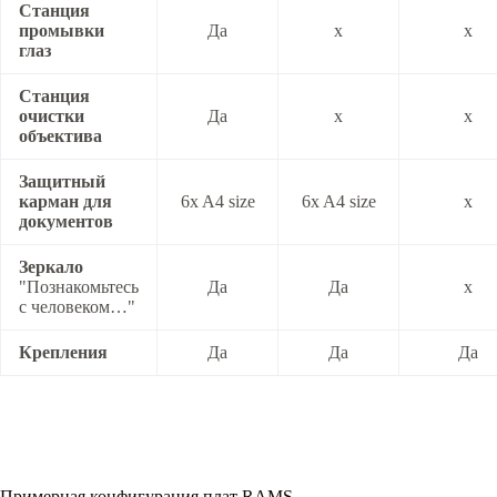
Станция
промывки
Да
x
x
глаз
Станция
очистки
Да
x
x
объектива
Защитный
карман для
6x A4 size
6x A4 size
x
документов
Зеркало
"Познакомьтесь
Да
Да
x
с человеком…"
Крепления
Да
Да
Да
Примерная конфигурация плат RAMS