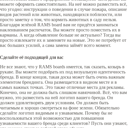
можете оформить самостоятельно. На неё можно разместить всё,
что угодно: инструкции о поведении в случае пожара, описание
видов растений или животных, находящихся поблизости, или
просто заметку о том, что кормить животных в саду нельзя.
Благодаря зелёной RAMS board вам не придётся заниматься
наклеиванием распечаток. Вы можете просто поместить их в
карманы. А когда объявление больше не актуально? Тогда вы
просто извлекаете их и заменяете на новые. Это не потребует от
вас больших усилий, а сама замена займёт всего момент.
Сделайте её подходящей для вас
Не все знают, что у RAMS boards имеется, так сказать, козырь в
рукаве. Вы можете подобрать их под визуальную идентичность
бренда. В конце концов, такая доска может быть очень важным
элементом брендинга. Она размещается в видном месте и в
самых важных точках. Это также отличные места для рекламы.
Конечно, она не должна быть слишком навязчивой. Всё, что вам
нужно, это разместить на ней логотип вашего бренда. Он
должен удовлетворять двум условиям. Он должен быть
читаемым и хорошо смотреться на фоне зелени. Обязательно
сделайте логотип видимым и узнаваемым. Почему бы не
воспользоваться этой возможностью для повышения
узнаваемости вашего бренда среди клиентов? Пусть они узнают,