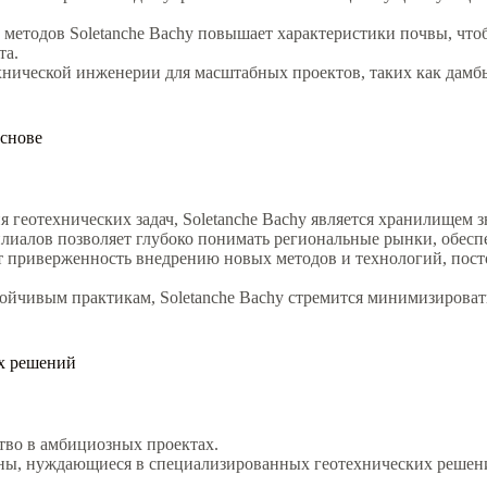
етодов Soletanche Bachy повышает характеристики почвы, чтоб
та.
хнической инженерии для масштабных проектов, таких как дамбы,
основе
 геотехнических задач, Soletanche Bachy является хранилищем з
лиалов позволяет глубоко понимать региональные рынки, обесп
жит приверженность внедрению новых методов и технологий, пос
ойчивым практикам, Soletanche Bachy стремится минимизироват
х решений
во в амбициозных проектах.
ны, нуждающиеся в специализированных геотехнических решен