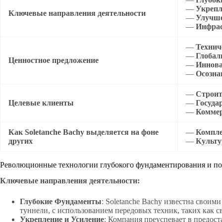
—
Укрепл
Ключевые направления деятельности
—
Улучше
—
Инфра
—
Технич
—
Глобал
Ценностное предложение
—
Иннов
—
Осозна
—
Строит
Целевые клиенты
—
Госуда
—
Коммер
Как Soletanche Bachy выделяется на фоне
—
Компле
других
—
Культу
Революционные технологии глубокого фундаментирования и п
Ключевые направления деятельности:
Глубокие Фундаменты
: Soletanche Bachy известна свои
туннели, с использованием передовых техник, таких как 
Укрепление и Усиление
: Компания преуспевает в предос