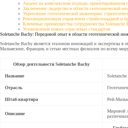
Акцент на комплексном подходе, ориентированном н
Заключение: лидерство в области геотехнической и
Укрепление геотехнической инженерии: стратегическ
Революционизация управления стройплощадкой и пра
Ключевые преимущества сотрудничества Soletanche 
Установление новых отраслевых стандартов
Soletanche Bachy: Передовой опыт в области геотехнической ин
Soletanche Bachy является эталоном инноваций и экспертизы в 
Мальмезоне, Франция, и сетью местных филиалов по всему миру
Обзор деятельности Soletanche Bachy
Название
Soletanche
Отрасль
Геотехнич
Штаб-квартира
Рей-Мальм
Мировой л
Описание
различных
—
Глубок