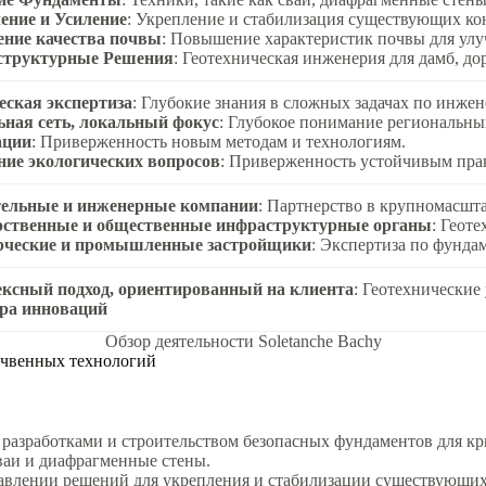
ение и Усиление
: Укрепление и стабилизация существующих ко
ние качества почвы
: Повышение характеристик почвы для ул
структурные Решения
: Геотехническая инженерия для дамб, до
еская экспертиза
: Глубокие знания в сложных задачах по инжен
ьная сеть, локальный фокус
: Глубокое понимание региональны
ации
: Приверженность новым методам и технологиям.
ние экологических вопросов
: Приверженность устойчивым прак
ельные и инженерные компании
: Партнерство в крупномасшт
рственные и общественные инфраструктурные органы
: Геот
ческие и промышленные застройщики
: Экспертиза по фундам
ксный подход, ориентированный на клиента
: Геотехнические 
ра инноваций
Обзор деятельности Soletanche Bachy
очвенных технологий
ми разработками и строительством безопасных фундаментов для к
сваи и диафрагменные стены.
тавлении решений для укрепления и стабилизации существующих