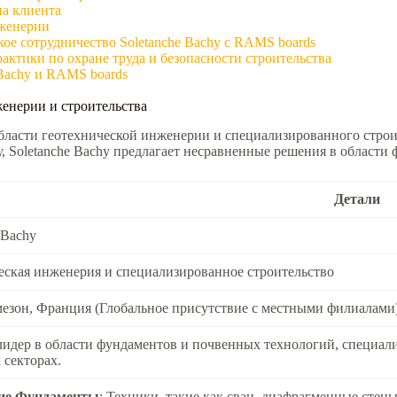
а клиента
нженерии
ое сотрудничество Soletanche Bachy с RAMS boards
ктики по охране труда и безопасности строительства
Bachy и RAMS boards
женерии и строительства
области геотехнической инженерии и специализированного строи
, Soletanche Bachy предлагает несравненные решения в области
Детали
 Bachy
еская инженерия и специализированное строительство
езон, Франция (Глобальное присутствие с местными филиалами
идер в области фундаментов и почвенных технологий, специал
 секторах.
ие Фундаменты
: Техники, такие как сваи, диафрагменные стены