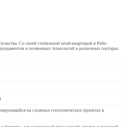
тельства. Со своей глобальной штаб-квартирой в Рейе-
 фундаментов и почвенных технологий в различных секторах.
)
изирующийся на сложных геотехнических проектах в
 и барреты, для сооружений типа зданий, мостов и туннелей.