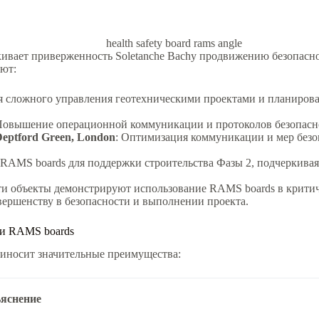
health safety board rams angle
кивает приверженность Soletanche Bachy продвижению безопас
ют:
ля сложного управления геотехническими проектами и планиров
Повышение операционной коммуникации и протоколов безопасн
Deptford Green, London
: Оптимизация коммуникации и мер безоп
 RAMS boards для поддержки строительства Фазы 2, подчеркивая
ти объекты демонстрируют использование RAMS boards в крити
вершенству в безопасности и выполнении проекта.
 и RAMS boards
риносит значительные преимущества:
яснение