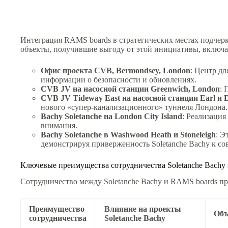
Интеграция RAMS boards в стратегических местах подчер
объекты, получившие выгоду от этой инициативы, включа
Офис проекта CVB, Bermondsey, London
: Центр д
информации о безопасности и обновлениях.
CVB JV на насосной станции Greenwich, London
: 
CVB JV Tideway East на насосной станции Earl и 
нового «супер-канализационного» туннеля Лондона.
Bachy Soletanche на London City Island
: Реализация
внимания.
Bachy Soletanche в Washwood Heath и Stoneleigh
: Э
демонстрируя приверженность Soletanche Bachy к со
Ключевые преимущества сотрудничества Soletanche Bachy
Сотрудничество между Soletanche Bachy и RAMS boards п
Преимущество
Влияние на проекты
Объ
сотрудничества
Soletanche Bachy