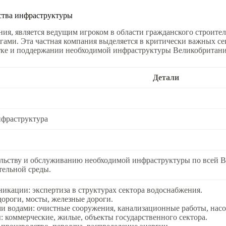
ства инфраструктуры
тания, является ведущим игроком в области гражданского строит
. Эта частная компания выделяется в критически важных секто
отке и поддержании необходимой инфраструктуры Великобритани
Детали
нфраструктура
льству и обслуживанию необходимой инфраструктуры по всей Ве
тельной среды.
кации: экспертиза в структурах сектора водоснабжения.
дороги, мосты, железные дороги.
и водами: очистные сооружения, канализационные работы, насо
 коммерческие, жилые, объекты государственного сектора.