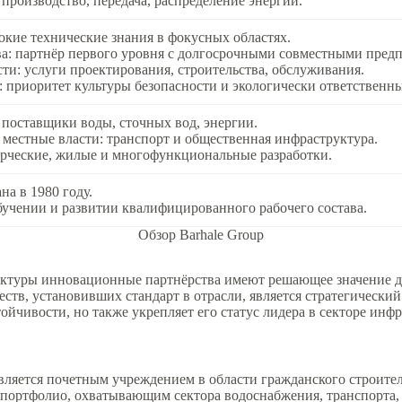
производство, передача, распределение энергии.
окие технические знания в фокусных областях.
а: партнёр первого уровня с долгосрочными совместными пред
и: услуги проектирования, строительства, обслуживания.
: приоритет культуры безопасности и экологически ответственн
поставщики воды, сточных вод, энергии.
 местные власти: транспорт и общественная инфраструктура.
рческие, жилые и многофункциональные разработки.
а в 1980 году.
бучении и развитии квалифицированного рабочего состава.
Обзор Barhale Group
руктуры инновационные партнёрства имеют решающее значение 
ств, установивших стандарт в отрасли, является стратегический
тойчивости, но также укрепляет его статус лидера в секторе ин
является почетным учреждением в области гражданского строите
м портфолио, охватывающим сектора водоснабжения, транспорта