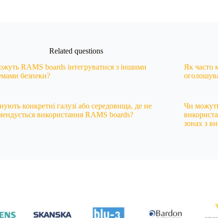
Related questions
ожуть RAMS boards інтегруватися з іншими
Як часто 
емами безпеки?
оголошув
снують конкретні галузі або середовища, де не
Чи можут
мендується використання RAMS boards?
використа
зонах з в