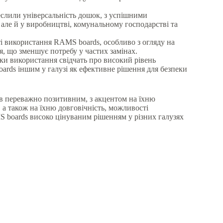
еслили універсальність дошок, з успішними
 але й у виробництві, комунальному господарстві та
ті використання RAMS boards, особливо з огляду на
, що зменшує потребу у частих замінах.
дки використання свідчать про високий рівень
ards іншим у галузі як ефективне рішення для безпеки
в переважно позитивним, з акцентом на їхню
, а також на їхню довговічність, можливості
S boards високо цінуваним рішенням у різних галузях