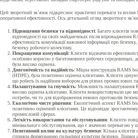
Цей зворотний зв`язок підкреслює практичні переваги та вплив 
оперативної ефективності. Ось детальний огляд зворотного зв`язк
Підвищення безпеки та відповідності
: Багато клієнтів п
відповідності на своїх майданчиках після впровадження 
ефективність комунікації важливої інформації про безпеку,
безпеку робочого колективу.
Покращення комунікації
: Клієнти відзначили ефективніс
особливо корисно у багатомовних робочих середовищах, д
була високо оцінена.
Довговічність та надійність
: Міцна конструкція RAMS boa
(HDPE), була позитивно оцінена клієнтами. Клієнти ціную
що робить їх надійним вибором для різних промислових та
Налаштування та гнучкість
: Можливість налаштування R
високо оцінена клієнтами. Клієнти використовували цю мо
потреби, чи то для відображення певних протоколів безпек
Екологічно чисте рішення
: Екологічний аспект RAMS boa
позитивно оцінений клієнтами. Це відповідає зростаючому 
промисловій сферах.
Легкість використання та обслуговування
: Клієнти пов
мінімального обслуговування, що є значною перевагою у
Позитивний вплив на культуру безпеки
: Кілька клієнтів
сприяла формуванню сильнішої культури безпеки. Дошки 