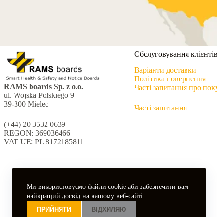
Обслуговування клієнті
Варіанти доставки
Політика повернення
RAMS boards Sp. z o.o.
Часті запитання про по
ul. Wojska Polskiego 9
39-300 Mielec
Часті запитання
(+44) 20 3532 0639
REGON: 369036466
VAT UE: PL 8172185811
Ми використовуємо файли cookie аби забезпечити вам
найкращий досвід на нашому веб-сайті.
ПРИЙНЯТИ
ВІДХИЛЯЮ