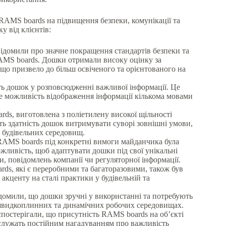
RAMS boards на підвищення безпеки, комунікації та
у від клієнтів:
овідомили про значне покращення стандартів безпеки та
RAMS boards. Дошки отримали високу оцінку за
 що призвело до більш освіченого та орієнтованого на
ть дошок у розповсюдженні важливої інформації. Це
е можливість відображення інформації кількома мовами
rds, виготовлена з поліетилену високої щільності
ть здатність дошок витримувати суворі зовнішні умови,
 будівельних середовищ.
AMS boards під конкретні вимоги майданчика була
жливість, щоб адаптувати дошки під свої унікальні
и, повідомлень компанії чи регуляторної інформації.
rds, які є переробними та багаторазовими, також був
акценту на сталі практики у будівельній та
ідомили, що дошки зручні у використанні та потребують
 швидкоплинних та динамічних робочих середовищах.
 спостерігали, що присутність RAMS boards на об’єкті
служать постійним нагадуванням про важливість