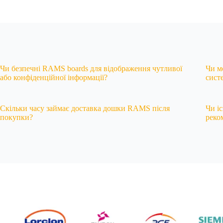
Чи безпечні RAMS boards для відображення чутливої
Чи м
або конфіденційної інформації?
сист
Скільки часу займає доставка дошки RAMS після
Чи і
покупки?
реко