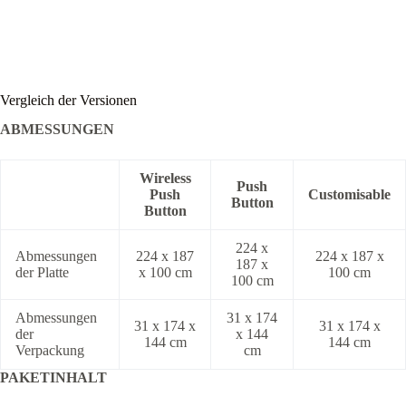
Vergleich der Versionen
ABMESSUNGEN
Wireless
Push
Push
Customisable
Button
Button
224 x
Abmessungen
224 x 187
224 x 187 x
187 x
der Platte
x 100 cm
100 cm
100 cm
Abmessungen
31 x 174
31 x 174 x
31 x 174 x
der
x 144
144 cm
144 cm
Verpackung
cm
PAKETINHALT