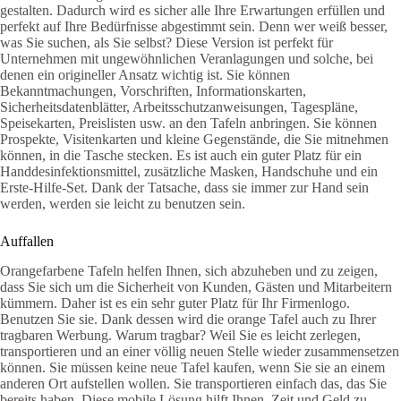
gestalten. Dadurch wird es sicher alle Ihre Erwartungen erfüllen und
perfekt auf Ihre Bedürfnisse abgestimmt sein. Denn wer weiß besser,
was Sie suchen, als Sie selbst? Diese Version ist perfekt für
Unternehmen mit ungewöhnlichen Veranlagungen und solche, bei
denen ein origineller Ansatz wichtig ist. Sie können
Bekanntmachungen, Vorschriften, Informationskarten,
Sicherheitsdatenblätter, Arbeitsschutzanweisungen, Tagespläne,
Speisekarten, Preislisten usw. an den Tafeln anbringen. Sie können
Prospekte, Visitenkarten und kleine Gegenstände, die Sie mitnehmen
können, in die Tasche stecken. Es ist auch ein guter Platz für ein
Handdesinfektionsmittel, zusätzliche Masken, Handschuhe und ein
Erste-Hilfe-Set. Dank der Tatsache, dass sie immer zur Hand sein
werden, werden sie leicht zu benutzen sein.
Auffallen
Orangefarbene Tafeln helfen Ihnen, sich abzuheben und zu zeigen,
dass Sie sich um die Sicherheit von Kunden, Gästen und Mitarbeitern
kümmern. Daher ist es ein sehr guter Platz für Ihr Firmenlogo.
Benutzen Sie sie. Dank dessen wird die orange Tafel auch zu Ihrer
tragbaren Werbung. Warum tragbar? Weil Sie es leicht zerlegen,
transportieren und an einer völlig neuen Stelle wieder zusammensetzen
können. Sie müssen keine neue Tafel kaufen, wenn Sie sie an einem
anderen Ort aufstellen wollen. Sie transportieren einfach das, das Sie
bereits haben. Diese mobile Lösung hilft Ihnen, Zeit und Geld zu