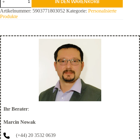
IN DEN WARENKORB
Anpassbar
Menge
Artikelnummer:
5903771803052
Kategorie:
Personalisierte
Produkte
Ihr Berater
:
Marcin Nowak
(+44) 20 3532 0639