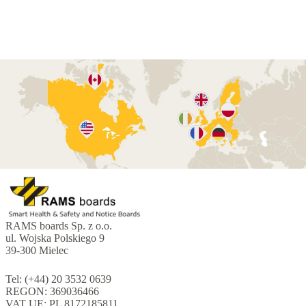
RAMS boards Sp. z o.o.
ul. Wojska Polskiego 9
39-300 Mielec
Tel: (+44) 20 3532 0639
REGON: 369036466
VAT UE: PL 8172185811