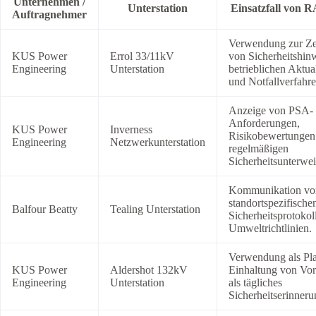
Unternehmen /
Unterstation
Einsatzfall von 
Auftragnehmer
Verwendung zur Zen
KUS Power
Errol 33/11kV
von Sicherheitshin
Engineering
Unterstation
betrieblichen Aktua
und Notfallverfahre
Anzeige von PSA-
Anforderungen,
KUS Power
Inverness
Risikobewertungen
Engineering
Netzwerkunterstation
regelmäßigen
Sicherheitsunterwe
Kommunikation vo
standortspezifische
Balfour Beatty
Tealing Unterstation
Sicherheitsprotokol
Umweltrichtlinien.
Verwendung als Pla
KUS Power
Aldershot 132kV
Einhaltung von Vor
Engineering
Unterstation
als tägliches
Sicherheitserinner