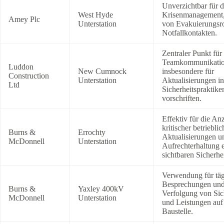
Unverzichtbar für d
West Hyde
Krisenmanagement,
Amey Plc
Unterstation
von Evakuierungsr
Notfallkontakten.
Zentraler Punkt für
Teamkommunikatio
Luddon
New Cumnock
insbesondere für
Construction
Unterstation
Aktualisierungen in
Ltd
Sicherheitspraktike
vorschriften.
Effektiv für die An
kritischer betrieblic
Burns &
Errochty
Aktualisierungen u
McDonnell
Unterstation
Aufrechterhaltung e
sichtbaren Sicherhei
Verwendung für täg
Besprechungen und
Burns &
Yaxley 400kV
Verfolgung von Sic
McDonnell
Unterstation
und Leistungen auf
Baustelle.