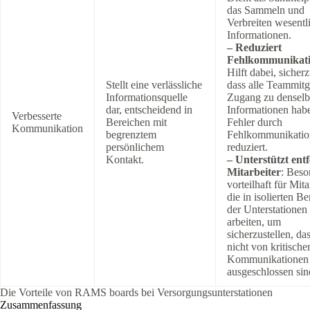
das Sammeln und
Verbreiten wesentl
Informationen.
– Reduziert
Fehlkommunikat
Hilft dabei, sicherz
Stellt eine verlässliche
dass alle Teammitg
Informationsquelle
Zugang zu densel
dar, entscheidend in
Informationen hab
Verbesserte
Bereichen mit
Fehler durch
Kommunikation
begrenztem
Fehlkommunikatio
persönlichem
reduziert.
Kontakt.
– Unterstützt ent
Mitarbeiter
: Beso
vorteilhaft für Mita
die in isolierten B
der Unterstationen
arbeiten, um
sicherzustellen, das
nicht von kritische
Kommunikationen
ausgeschlossen sin
Die Vorteile von RAMS boards bei Versorgungsunterstationen
Zusammenfassung