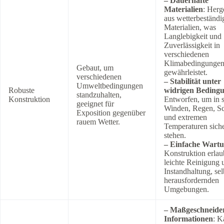
– Dauerhafte
Materialien
: Herge
aus wetterbeständi
Materialien, was
Langlebigkeit und
Zuverlässigkeit in
verschiedenen
Klimabedingunge
Gebaut, um
gewährleistet.
verschiedenen
– Stabilität unter
Umweltbedingungen
Robuste
widrigen Beding
standzuhalten,
Konstruktion
Entworfen, um in s
geeignet für
Winden, Regen, S
Exposition gegenüber
und extremen
rauem Wetter.
Temperaturen sich
stehen.
– Einfache Wart
Konstruktion erlau
leichte Reinigung 
Instandhaltung, sel
herausfordernden
Umgebungen.
– Maßgeschneide
Informationen
: K