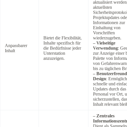
aktualisiert werden
aktuellsten
Sicherheitsprotokol
Projektupdates ode
Informationen zur
Einhaltung von
Vorschriften
Bietet die Flexibilität,
wiederzugeben.
Inhalte spezifisch für
– Vielseitige
Anpassbarer
die Bedürfnisse jeder
Verwendung
: Ge
Inhalt
Unterstation
zur Anzeige einer 
anzuzeigen.
Palette von Inform
von Gefahrenwar
bis zu täglichen Br
– Benutzerfreund
Design
: Ermöglich
schnelle und einfa
Updates durch das
Personal vor Ort, 
sicherzustellen, da
Inhalt relevant blei
– Zentrales
Informationszen
Dient als Sammelp