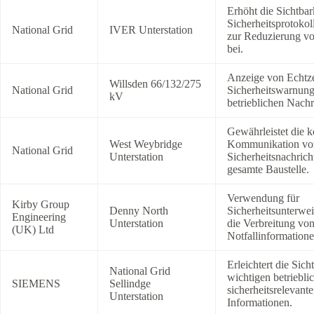
Erhöht die Sichtbar
Sicherheitsprotokol
National Grid
IVER Unterstation
zur Reduzierung vo
bei.
Anzeige von Echtze
Willsden 66/132/275
National Grid
Sicherheitswarnun
kV
betrieblichen Nachr
Gewährleistet die k
West Weybridge
Kommunikation vo
National Grid
Unterstation
Sicherheitsnachrich
gesamte Baustelle.
Verwendung für
Kirby Group
Denny North
Sicherheitsunterwe
Engineering
Unterstation
die Verbreitung vo
(UK) Ltd
Notfallinformatione
Erleichtert die Sich
National Grid
wichtigen betriebli
SIEMENS
Sellindge
sicherheitsrelevant
Unterstation
Informationen.