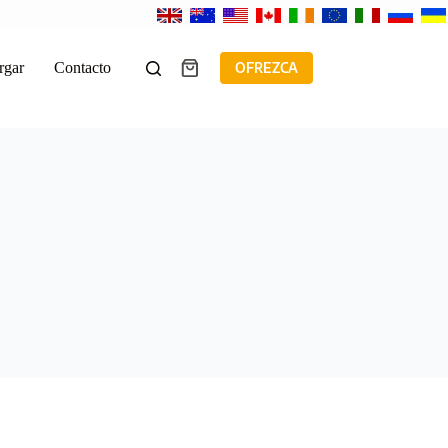
rgar
Contacto
OFREZCA
Carro
de
compra