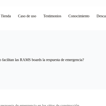
Tienda
Caso de uso
Testimonios
Conocimiento
Desca
facilitan las RAMS boards la respuesta de emergencia?
espuesta de emergencia en los sitios de construcción,