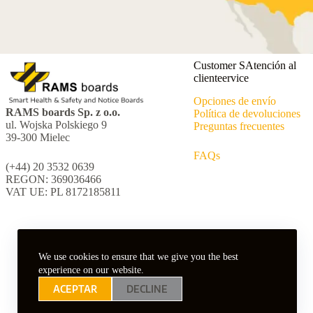
Customer SAtención al
clienteervice
Opciones de envío
RAMS boards Sp. z o.o.
Política de devoluciones
ul. Wojska Polskiego 9
Preguntas frecuentes
39-300 Mielec
FAQs
(+44) 20 3532 0639
REGON: 369036466
VAT UE: PL 8172185811
We use cookies to ensure that we give you the best
experience on our website.
ACEPTAR
DECLINE