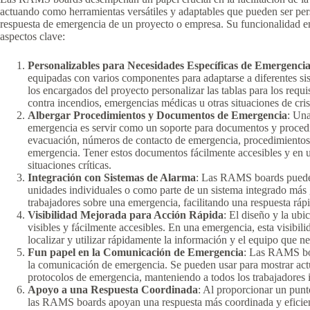
actuando como herramientas versátiles y adaptables que pueden ser pers
respuesta de emergencia de un proyecto o empresa. Su funcionalidad en
aspectos clave:
Personalizables para Necesidades Específicas de Emergenci
equipadas con varios componentes para adaptarse a diferentes sis
los encargados del proyecto personalizar las tablas para los requi
contra incendios, emergencias médicas u otras situaciones de cris
Albergar Procedimientos y Documentos de Emergencia
: Una
emergencia es servir como un soporte para documentos y procedi
evacuación, números de contacto de emergencia, procedimientos 
emergencia. Tener estos documentos fácilmente accesibles y en u
situaciones críticas.
Integración con Sistemas de Alarma
: Las RAMS boards pueden
unidades individuales o como parte de un sistema integrado más g
trabajadores sobre una emergencia, facilitando una respuesta ráp
Visibilidad Mejorada para Acción Rápida
: El diseño y la ub
visibles y fácilmente accesibles. En una emergencia, esta visibil
localizar y utilizar rápidamente la información y el equipo que ne
Fun papel en la Comunicación de Emergencia
: Las RAMS boa
la comunicación de emergencia. Se pueden usar para mostrar actu
protocolos de emergencia, manteniendo a todos los trabajadores 
Apoyo a una Respuesta Coordinada
: Al proporcionar un punt
las RAMS boards apoyan una respuesta más coordinada y eficien