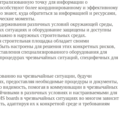
ентрализованную точку для информации о
пособствуют более координированному и эффективному
 знают, куда обратиться за информацией и ресурсами,
ические моменты.
выдерживания различных условий окружающей среды,
ых ситуациях и оборудование защищены и доступны
 важно в наружных строительных средах.
я строительная площадка обладает своими
ыть настроены для решения этих конкретных рисков,
ставления специализированного оборудования для
 процедурах чрезвычайных ситуаций, специфичных для
ованию на чрезвычайные ситуации, будучи
х, предоставляя необходимые процедуры и документы,
ю видимость, помогая в коммуникации в чрезвычайных
ойчивыми в различных условиях и настраиваемыми для
 boards в чрезвычайных ситуациях во многом зависит
ть, адаптируя их к конкретной среде и требованиям