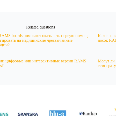
Related questions
RAMS boards помогают оказывать первую помощь
Каковы н
агировать на медицинские чрезвычайные
досок R
ации?
 ли цифровые или интерактивные версии RAMS
Могут ли
ds?
температ