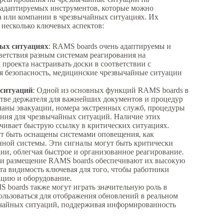
и адаптируемых инструментов, которые можно
а или компании в чрезвычайных ситуациях. Их
 несколько ключевых аспектов:
ных ситуациях
: RAMS boards очень адаптируемы и
етствия разным системам реагирования на
проекта настраивать доски в соответствии с
я безопасность, медицинские чрезвычайные ситуации
 ситуаций
: Одной из основных функций RAMS boards в
стве держателя для важнейших документов и процедур
планы эвакуации, номера экстренных служб, процедуры
ния для чрезвычайных ситуаций. Наличие этих
чивает быструю ссылку в критических ситуациях.
ут быть оснащены системами оповещения, как
нной системы. Эти сигналы могут быть критически
и, облегчая быстрое и организованное реагирование.
 и размещение RAMS boards обеспечивают их высокую
та видимость ключевая для того, чтобы работники
ацию и оборудование.
S boards также могут играть значительную роль в
льзоваться для отображения обновлений в реальном
ычайных ситуаций, поддерживая информированность