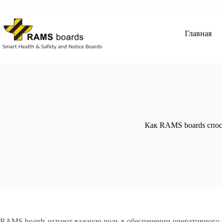
Перейти
к
сути
Главная
Как RAMS boards спо
RAMS boards играют важную роль в обеспечении оперативного 