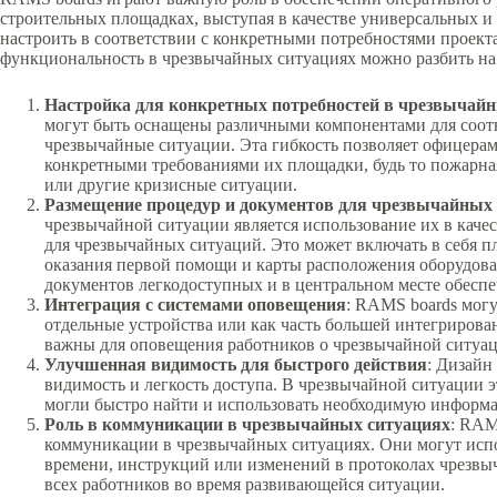
строительных площадках, выступая в качестве универсальных 
настроить в соответствии с конкретными потребностями проект
функциональность в чрезвычайных ситуациях можно разбить на
Настройка для конкретных потребностей в чрезвычай
могут быть оснащены различными компонентами для соотв
чрезвычайные ситуации. Эта гибкость позволяет офицерам 
конкретными требованиями их площадки, будь то пожарна
или другие кризисные ситуации.
Размещение процедур и документов для чрезвычайных
чрезвычайной ситуации является использование их в каче
для чрезвычайных ситуаций. Это может включать в себя 
оказания первой помощи и карты расположения оборудова
документов легкодоступных и в центральном месте обеспе
Интеграция с системами оповещения
: RAMS boards мог
отдельные устройства или как часть большей интегрирова
важны для оповещения работников о чрезвычайной ситуаци
Улучшенная видимость для быстрого действия
: Дизайн
видимость и легкость доступа. В чрезвычайной ситуации э
могли быстро найти и использовать необходимую информ
Роль в коммуникации в чрезвычайных ситуациях
: RAM
коммуникации в чрезвычайных ситуациях. Они могут испо
времени, инструкций или изменений в протоколах чрезв
всех работников во время развивающейся ситуации.