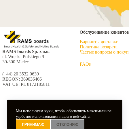
Обслуживание клиентов
Варианты доставки
Политика возврата
RAMS boards Sp. z o.o.
Частые вопросы о покуп
ul. Wojska Polskiego 9
39-300 Mielec
FAQs
(+44) 20 3532 0639
REGON: 369036466
VAT UE: PL 8172185811
Мы используем куки, чтобы обеспечить максимальное
удобство использования нашего веб-сайта.
ПРИНИМАЮ
ОТКЛОНЯЮ