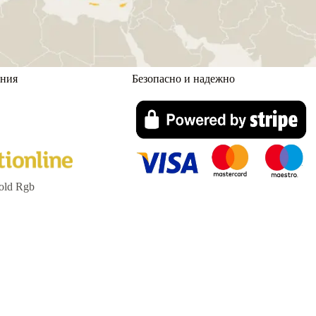
ания
Безопасно и надежно
old Rgb