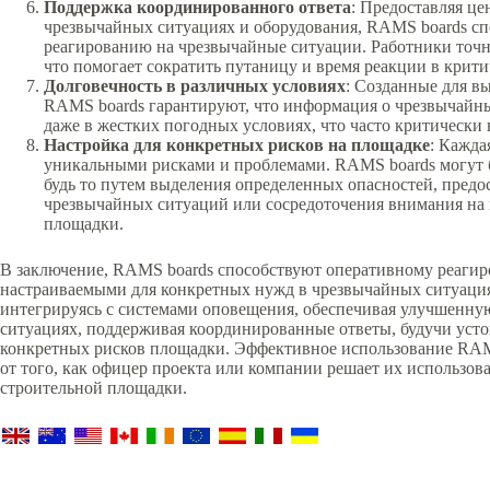
Поддержка координированного ответа
: Предоставляя ц
чрезвычайных ситуациях и оборудования, RAMS boards с
реагированию на чрезвычайные ситуации. Работники точно
что помогает сократить путаницу и время реакции в крит
Долговечность в различных условиях
: Созданные для 
RAMS boards гарантируют, что информация о чрезвычайн
даже в жестких погодных условиях, что часто критически
Настройка для конкретных рисков на площадке
: Кажда
уникальными рисками и проблемами. RAMS boards могут б
будь то путем выделения определенных опасностей, предо
чрезвычайных ситуаций или сосредоточения внимания на
площадки.
В заключение, RAMS boards способствуют оперативному реагир
настраиваемыми для конкретных нужд в чрезвычайных ситуация
интегрируясь с системами оповещения, обеспечивая улучшенну
ситуациях, поддерживая координированные ответы, будучи уст
конкретных рисков площадки. Эффективное использование RAMS
от того, как офицер проекта или компании решает их использова
строительной площадки.