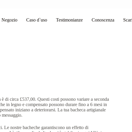
Negozio
Caso d`uso
Testimonianze
Conoscenza
Scar
 è di circa £537,00. Questi costi possono variare a seconda
eche in legno e compensato possono durare fino a 6 mesi in
ensato iniziano a deteriorarsi. La tua bacheca artigianale
uo messaggio.
i. Le nostre bacheche garantiscono un effetto di