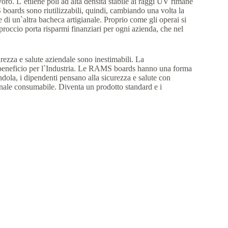
oro. L`etilene poli ad alta densità stabile ai raggi UV rimane
S boards sono riutilizzabili, quindi, cambiando una volta la
ne di un`altra bacheca artigianale. Proprio come gli operai si
roccio porta risparmi finanziari per ogni azienda, che nel
rezza e salute aziendale sono inestimabili. La
o beneficio per l`Industria. Le RAMS boards hanno una forma
dola, i dipendenti pensano alla sicurezza e salute con
nale consumabile. Diventa un prodotto standard e i