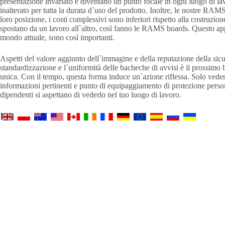
presentazione invariato e diventano un punto focale in ogni luogo di lav
inalterato per tutta la durata d`uso del prodotto. Inoltre, le nostre RAM
loro posizione, i costi complessivi sono inferiori rispetto alla costruzio
spostano da un lavoro all`altro, così fanno le RAMS boards. Questo app
mondo attuale, sono così importanti.
Aspetti del valore aggiunto dell`immagine e della reputazione della sicu
standardizzazione e l`uniformità delle bacheche di avvisi è il prossim
unica. Con il tempo, questa forma induce un`azione riflessa. Solo veden
informazioni pertinenti e punto di equipaggiamento di protezione perso
dipendenti si aspettano di vederlo nel tuo luogo di lavoro.