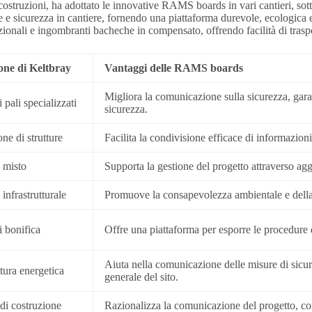
costruzioni, ha adottato le innovative RAMS boards in vari cantieri, so
e e sicurezza in cantiere, fornendo una piattaforma durevole, ecologica
zionali e ingombranti bacheche in compensato, offrendo facilità di trasp
one di Keltbray
Vantaggi delle RAMS boards
Migliora la comunicazione sulla sicurezza, garant
i pali specializzati
sicurezza.
ne di strutture
Facilita la condivisione efficace di informazioni r
 misto
Supporta la gestione del progetto attraverso agg
infrastrutturale
Promuove la consapevolezza ambientale e della si
i bonifica
Offre una piattaforma per esporre le procedure d
Aiuta nella comunicazione delle misure di sicure
ttura energetica
generale del sito.
di costruzione
Razionalizza la comunicazione del progetto, con