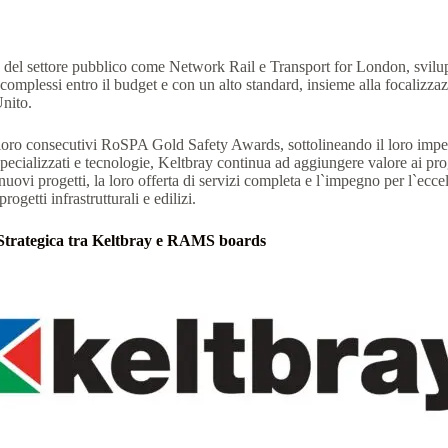
e del settore pubblico come Network Rail e Transport for London, sviluppa
i complessi entro il budget e con un alto standard, insieme alla focaliz
Unito.
i loro consecutivi RoSPA Gold Safety Awards, sottolineando il loro impeg
pecializzati e tecnologie, Keltbray continua ad aggiungere valore ai prog
ovi progetti, la loro offerta di servizi completa e l`impegno per l`ecce
getti infrastrutturali e edilizi.
 Strategica tra Keltbray e RAMS boards