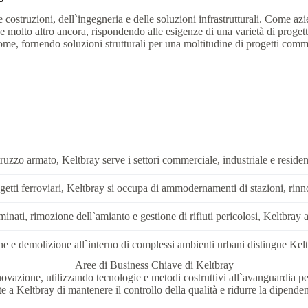
 costruzioni, dell`ingegneria e delle soluzioni infrastrutturali. Come azi
 e molto altro ancora, rispondendo alle esigenze di una varietà di proge
nome, fornendo soluzioni strutturali per una moltitudine di progetti commer
ruzzo armato, Keltbray serve i settori commerciale, industriale e residenz
ti ferroviari, Keltbray si occupa di ammodernamenti di stazioni, rinnovi d
inati, rimozione dell`amianto e gestione di rifiuti pericolosi, Keltbray a
ne e demolizione all`interno di complessi ambienti urbani distingue Kelt
Aree di Business Chiave di Keltbray
vazione, utilizzando tecnologie e metodi costruttivi all`avanguardia per m
e a Keltbray di mantenere il controllo della qualità e ridurre la dipende