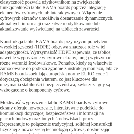
elastyczność pozwala użytkownikom na zwiększenie
funkcjonalności tablic RAMS boards poprzez integrację
elementów cyfrowych lub interaktywnych. Włączenie
cyfrowych ekranów umożliwia dostarczanie dynamicznych,
aktualnych informacji oraz łatwe modyfikowanie lub
aktualizowanie wyświetlanej na tablicach zawartości.
Konstrukcja tablic RAMS boards przy użyciu polietylenu
wysokiej gęstości (HDPE) odgrywa znaczącą rolę w tej
adaptacyjności. Wytrzymałość HDPE zapewnia, że tablice,
nawet te wyposażone w cyfrowe ekrany, mogą wytrzymać
różne warunki środowiskowe. Ponadto, kiedy są właściwie
zamocowane do podłoża zgodnie z instrukcją montażu, tablice
RAMS boards spełniają europejską normę EURO code 1
dotyczącą obciążenia wiatrem, co jest kluczowe dla
utrzymania stabilności i bezpieczeństwa, zwłaszcza gdy są
wzbogacone o komponenty cyfrowe.
Możliwość wyposażenia tablic RAMS boards w cyfrowe
ekrany oferuje nowoczesne, interaktywne podejście do
komunikacji dotyczącej bezpieczeństwa i informacji na
placach budowy oraz innych środowiskach pracy.
Reprezentuje to połączenie tradycyjnej, solidnej konstrukcji
fizycznej z nowoczesną technologią cyfrową, dostarczając