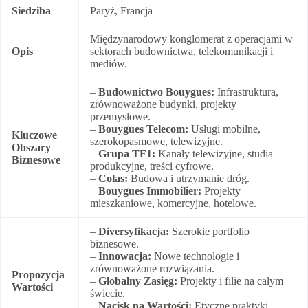
Siedziba
Paryż, Francja
Międzynarodowy konglomerat z operacjami w
Opis
sektorach budownictwa, telekomunikacji i
mediów.
–
Budownictwo Bouygues:
Infrastruktura,
zrównoważone budynki, projekty
przemysłowe.
–
Bouygues Telecom:
Usługi mobilne,
Kluczowe
szerokopasmowe, telewizyjne.
Obszary
–
Grupa TF1:
Kanały telewizyjne, studia
Biznesowe
produkcyjne, treści cyfrowe.
–
Colas:
Budowa i utrzymanie dróg.
–
Bouygues Immobilier:
Projekty
mieszkaniowe, komercyjne, hotelowe.
–
Diversyfikacja:
Szerokie portfolio
biznesowe.
–
Innowacja:
Nowe technologie i
zrównoważone rozwiązania.
Propozycja
–
Globalny Zasięg:
Projekty i filie na całym
Wartości
świecie.
–
Nacisk na Wartości:
Etyczne praktyki,