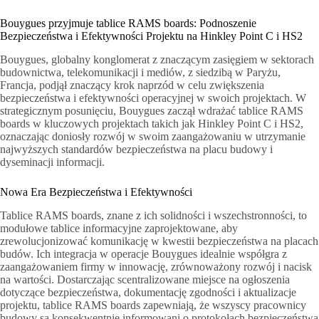
Bouygues przyjmuje tablice RAMS boards: Podnoszenie
Bezpieczeństwa i Efektywności Projektu na Hinkley Point C i HS2
Bouygues, globalny konglomerat z znaczącym zasięgiem w sektorach
budownictwa, telekomunikacji i mediów, z siedzibą w Paryżu,
Francja, podjął znaczący krok naprzód w celu zwiększenia
bezpieczeństwa i efektywności operacyjnej w swoich projektach. W
strategicznym posunięciu, Bouygues zaczął wdrażać tablice RAMS
boards w kluczowych projektach takich jak Hinkley Point C i HS2,
oznaczając doniosły rozwój w swoim zaangażowaniu w utrzymanie
najwyższych standardów bezpieczeństwa na placu budowy i
dyseminacji informacji.
Nowa Era Bezpieczeństwa i Efektywności
Tablice RAMS boards, znane z ich solidności i wszechstronności, to
modułowe tablice informacyjne zaprojektowane, aby
zrewolucjonizować komunikację w kwestii bezpieczeństwa na placach
budów. Ich integracja w operacje Bouygues idealnie współgra z
zaangażowaniem firmy w innowację, zrównoważony rozwój i nacisk
na wartości. Dostarczając scentralizowane miejsce na ogłoszenia
dotyczące bezpieczeństwa, dokumentację zgodności i aktualizacje
projektu, tablice RAMS boards zapewniają, że wszyscy pracownicy
budowy są konsekwentnie informowani o protokołach bezpieczeństwa