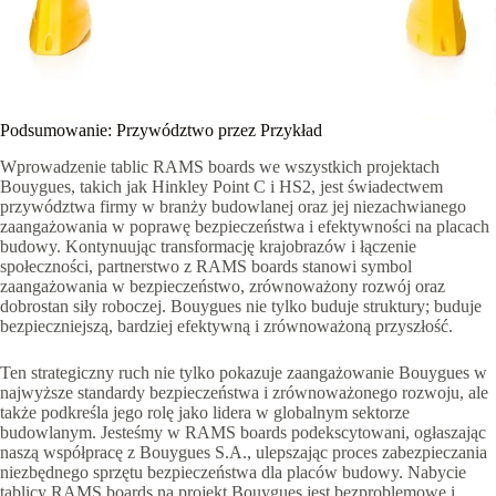
Podsumowanie: Przywództwo przez Przykład
Wprowadzenie tablic RAMS boards we wszystkich projektach
Bouygues, takich jak Hinkley Point C i HS2, jest świadectwem
przywództwa firmy w branży budowlanej oraz jej niezachwianego
zaangażowania w poprawę bezpieczeństwa i efektywności na placach
budowy. Kontynuując transformację krajobrazów i łączenie
społeczności, partnerstwo z RAMS boards stanowi symbol
zaangażowania w bezpieczeństwo, zrównoważony rozwój oraz
dobrostan siły roboczej. Bouygues nie tylko buduje struktury; buduje
bezpieczniejszą, bardziej efektywną i zrównoważoną przyszłość.
Ten strategiczny ruch nie tylko pokazuje zaangażowanie Bouygues w
najwyższe standardy bezpieczeństwa i zrównoważonego rozwoju, ale
także podkreśla jego rolę jako lidera w globalnym sektorze
budowlanym. Jesteśmy w RAMS boards podekscytowani, ogłaszając
naszą współpracę z Bouygues S.A., ulepszając proces zabezpieczania
niezbędnego sprzętu bezpieczeństwa dla placów budowy. Nabycie
tablicy RAMS boards na projekt Bouygues jest bezproblemowe i