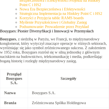
Bezpieczeństwa i Efektywności Projektu na Hinkley
Point C i HS2
Nowa Era Bezpieczeństwa i Efektywności
Strategiczna Implementacja na Hinkley Point C i HS2
Korzyści z Przyjęcia tablic RAMS boards
Myślenie Przyszłościowe i Globalny Zasięg
Podsumowanie: Prowadzenie przez Przykład
Bouygues: Pionier Diversyfikacji i Innowacji w Przemysłach
Bouygues
, z siedzibą w Paryżu, we Francji, to międzynarodowy
konglomerat, który wytyczył znaczące operacje w różnych sektorach,
wyróżniając się jako symbol zróżnicowanego sukcesu. Z założeniem
w 1952 roku, Bouygues rozrósł się w silną jednostkę z głównym
naciskiem na budownictwo, telekomunikację i media, podkreślając
bogatą historię i rozległy międzynarodowy zasięg.
Przegląd
Bouygues
Szczegóły
S.A.
Nazwa
Bouygues S.A.
Branża
Zróżnicowana Spółka Holdingowa