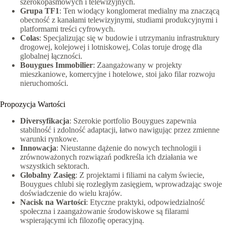
szerokopasmowych i telewizyjnych.
Grupa TF1
: Ten wiodący konglomerat medialny ma znaczącą
obecność z kanałami telewizyjnymi, studiami produkcyjnymi i
platformami treści cyfrowych.
Colas
: Specjalizując się w budowie i utrzymaniu infrastruktury
drogowej, kolejowej i lotniskowej, Colas toruje drogę dla
globalnej łączności.
Bouygues Immobilier
: Zaangażowany w projekty
mieszkaniowe, komercyjne i hotelowe, stoi jako filar rozwoju
nieruchomości.
Propozycja Wartości
Diversyfikacja
: Szerokie portfolio Bouygues zapewnia
stabilność i zdolność adaptacji, łatwo nawigując przez zmienne
warunki rynkowe.
Innowacja
: Nieustanne dążenie do nowych technologii i
zrównoważonych rozwiązań podkreśla ich działania we
wszystkich sektorach.
Globalny Zasięg
: Z projektami i filiami na całym świecie,
Bouygues chlubi się rozległym zasięgiem, wprowadzając swoje
doświadczenie do wielu krajów.
Nacisk na Wartości
: Etyczne praktyki, odpowiedzialność
społeczna i zaangażowanie środowiskowe są filarami
wspierającymi ich filozofię operacyjną.