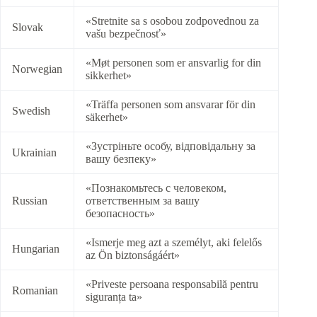
«Stretnite sa s osobou zodpovednou za
Slovak
vašu bezpečnosť»
«Møt personen som er ansvarlig for din
Norwegian
sikkerhet»
«Träffa personen som ansvarar för din
Swedish
säkerhet»
«Зустріньте особу, відповідальну за
Ukrainian
вашу безпеку»
«Познакомьтесь с человеком,
Russian
ответственным за вашу
безопасность»
«Ismerje meg azt a személyt, aki felelős
Hungarian
az Ön biztonságáért»
«Priveste persoana responsabilă pentru
Romanian
siguranța ta»