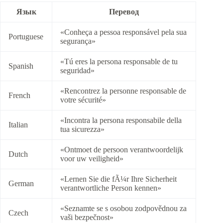
Язык
Перевод
«Conheça a pessoa responsável pela sua
Portuguese
segurança»
«Tú eres la persona responsable de tu
Spanish
seguridad»
«Rencontrez la personne responsable de
French
votre sécurité»
«Incontra la persona responsabile della
Italian
tua sicurezza»
«Ontmoet de persoon verantwoordelijk
Dutch
voor uw veiligheid»
«Lernen Sie die fÃ¼r Ihre Sicherheit
German
verantwortliche Person kennen»
«Seznamte se s osobou zodpovědnou za
Czech
vaši bezpečnost»