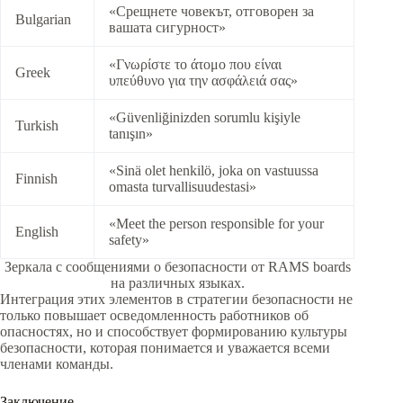
«Срещнете човекът, отговорен за
Bulgarian
вашата сигурност»
«Γνωρίστε το άτομο που είναι
Greek
υπεύθυνο για την ασφάλειά σας»
«Güvenliğinizden sorumlu kişiyle
Turkish
tanışın»
«Sinä olet henkilö, joka on vastuussa
Finnish
omasta turvallisuudestasi»
«Meet the person responsible for your
English
safety»
Зеркала с сообщениями о безопасности от RAMS boards
на различных языках.
Интеграция этих элементов в стратегии безопасности не
только повышает осведомленность работников об
опасностях, но и способствует формированию культуры
безопасности, которая понимается и уважается всеми
членами команды.
Заключение