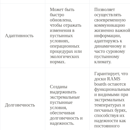
Может быть
Позволяет
быстро
осуществлять
обновлена,
своевременную
чтобы отражать
коммуникацию
изменения в
жизненно важно
Адаптивность
пустынных
информации,
условиях,
адаптируясь к
операционных
динамичному и
процедурах или
часто суровому
экологических
пустынному
нормах.
климату.
Гарантирует, что
доски RAMS
boards остаются
Созданы
функциональным
выдерживать
и видимыми при
экстремальные
экстремальных
пустынные
Долговечность
температурах и
условия,
песчаных бурях,
обеспечивая
способствуя их
долговечность и
надежности как
надежность.
постоянного