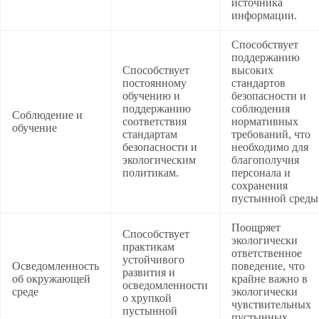
источника
информации.
Способствует
поддержанию
Способствует
высоких
постоянному
стандартов
обучению и
безопасности и
поддержанию
соблюдения
Соблюдение и
соответствия
нормативных
обучение
стандартам
требований, что
безопасности и
необходимо для
экологическим
благополучия
политикам.
персонала и
сохранения
пустынной среды
Поощряет
Способствует
экологически
практикам
ответственное
устойчивого
Осведомленность
поведение, что
развития и
об окружающей
крайне важно в
осведомленности
среде
экологически
о хрупкой
чувствительных
пустынной
пустынных