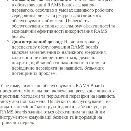
в обслуговуванні RAMS boards є значною
перевагою, особливо в умовах швидкого робочого
середовища, де час та ресурси для глибокого
обслуговування обмежені. Ця легкість
обслуговування сприяє загальному ефективності та
економічній ефективності використання RAMS
boards.
Довгостроковий догляд
: На довгострокову
перспективу обслуговування RAMS boards
включає забезпечення їх належного зберігання,
коли вони не використовуються, ідеально –
покрити, щоб запобігти накопиченню пилу, та
періодично перевіряти на наявність будь-яких
потенційних проблем.
У резюме, вимога до обслуговування RAMS Board є
простою та мінімальною, включаючи регулярне чищення
простими методами та періодичні перевірки на наявність
зносу або пошкоджень. Ця легкість обслуговування, на
додаток до міцної конструкції дошки, забезпечує, що
RAMS boards залишаються ефективним та надійним
інструментом комунікації безпеки та інформації на
тривалий період.