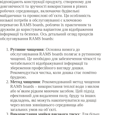
відповідають конструкції продукту, створеному для
довговічності та зручності використання в різних
робочих середовищах, включаючи будівельні
майданчики та промислові об`єкти. Ця особливість
низької потреби в обслуговуванні є ключовою
перевагою RAMS boards, роблячи їх практичним та
дружнім до користувача варіантом для відображення
інформації та безпеки. Ось детальний огляд процесів
обслуговування RAMS boards:
Рутинне чищення
: Основна вимога до
обслуговування RAMS boards полягає в рутинному
чищенні. Це необхідно для забезпечення чіткості та
читабельності відображуваної інформації та
збереження професійного вигляду дошки.
Рекомендується чистка, коли дошка стає помітно
брудною.
Метод чищення
: Рекомендований метод чищення
RAMS boards – використання теплої води з милом
або м`яким рідким миючим засобом. Цей підхід
ефективний для видалення пилу, бруду та інших
відкладень, які можуть накопичуватися на дошці
через вплив зовнішнього середовища або
загальних умов на об`єкті.
Використання мийки високого тиску
: Для більш