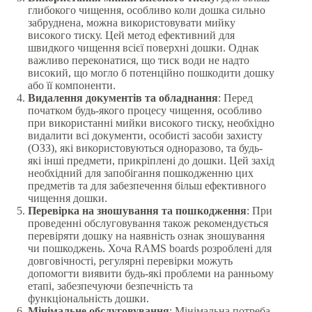
глибокого чищення, особливо коли дошка сильно
забруднена, можна використовувати мийку
високого тиску. Цей метод ефективний для
швидкого чищення всієї поверхні дошки. Однак
важливо переконатися, що тиск води не надто
високий, що могло б потенційно пошкодити дошку
або її компоненти.
Видалення документів та обладнання
: Перед
початком будь-якого процесу чищення, особливо
при використанні мийки високого тиску, необхідно
видалити всі документи, особисті засоби захисту
(ОЗЗ), які використовуються одноразово, та будь-
які інші предмети, прикріплені до дошки. Цей захід
необхідний для запобігання пошкодженню цих
предметів та для забезпечення більш ефективного
чищення дошки.
Перевірка на зношування та пошкодження
: При
проведенні обслуговування також рекомендується
перевіряти дошку на наявність ознак зношування
чи пошкоджень. Хоча RAMS boards розроблені для
довговічності, регулярні перевірки можуть
допомогти виявити будь-які проблеми на ранньому
етапі, забезпечуючи безпечність та
функціональність дошки.
Мінімальне обслуговування
: Мінімальна потреба