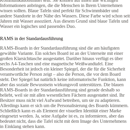
Kommunikationsmittel sein. Sie können auf ihnen alle wichtigen
Informationen anbringen, die die Menschen in Ihrem Unternehmen
wissen sollten. Blaue Tafeln sind perfekt für Schwimmbäder und
andere Standorte in der Nähe des Wassers. Diese Farbe wird schon seit
Jahren mit Wasser assoziiert. Aus diesem Grund sind blaue Tafeln und
Wasser ein logisches und passendes Duo.
RAMS in der Standardausführung
RAMS-Boards in der Standardausführung sind die am häufigsten
gewählte Variante. Ein solches Board ist an der Unterseite mit einer
großen Klarsichttasche ausgestattet. Darüber hinaus verfügt es über
sechs A4-Taschen und eine magnetische Weißwandtafel. Eine
Besonderheit ist jedoch ein kleiner Spiegel, der die für die Sicherheit
verantwortliche Person zeigt – also die Person, die vor dem Board
steht. Der Spiegel hat natürlich keine informatorische Funktion, kann
aber das soziale Bewusstsein wirkungsvoll unterstützen. Die blauen
RAMS-Boards in der Standardausführung sind gerade deshalb so
beliebt, weil sie mit allen wesentlichen Fächern ausgestattet sind. Ihr
Besitzer muss nicht viel Aufwand betreiben, um sie zu adaptieren.
Allerdings kann er sich um die Personalisierung des Boards kümmern.
Schließlich kann es als Element der visuellen Identität einer Marke
eingesetzt werden. Ja, seine Aufgabe ist es, zu informieren, aber das
bedeutet nicht, dass die Tafel nicht mit dem Image des Unternehmens
in Einklang stehen kann.