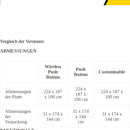
Vergleich der Versionen
ABMESSUNGEN
Wireless
Push
Push
Customisable
Button
Button
224 x
Abmessungen
224 x 187
224 x 187 x
187 x
der Platte
x 100 cm
100 cm
100 cm
Abmessungen
31 x 174
31 x 174 x
31 x 174 x
der
x 144
144 cm
144 cm
Verpackung
cm