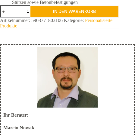
Stützen sowie Betonbefestigungen
RAMS
IN DEN WARENKORB
boards
Blau
Artikelnummer:
5903771803106
Kategorie:
Personalisierte
Standard
Produkte
für
Großbaustelle
Menge
Ihr Berater
:
Marcin Nowak