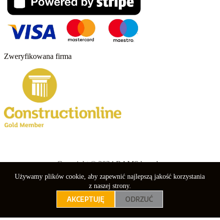
Zweryfikowana firma
Copyright © 2024 RAMS boards.
Używamy plików cookie, aby zapewnić najlepszą jakość korzystania
nebuso
z naszej strony.
AKCEPTUJĘ
ODRZUĆ