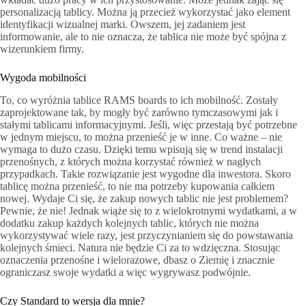
personalizacją tablicy. Można ją przecież wykorzystać jako element
identyfikacji wizualnej marki. Owszem, jej zadaniem jest
informowanie, ale to nie oznacza, że tablica nie może być spójna z
wizerunkiem firmy.
Wygoda mobilności
To, co wyróżnia tablice RAMS boards to ich mobilność. Zostały
zaprojektowane tak, by mogły być zarówno tymczasowymi jak i
stałymi tablicami informacyjnymi. Jeśli, więc przestają być potrzebne
w jednym miejscu, to można przenieść je w inne. Co ważne – nie
wymaga to dużo czasu. Dzięki temu wpisują się w trend instalacji
przenośnych, z których można korzystać również w nagłych
przypadkach. Takie rozwiązanie jest wygodne dla inwestora. Skoro
tablicę można przenieść, to nie ma potrzeby kupowania całkiem
nowej. Wydaje Ci się, że zakup nowych tablic nie jest problemem?
Pewnie, że nie! Jednak wiąże się to z wielokrotnymi wydatkami, a w
dodatku zakup każdych kolejnych tablic, których nie można
wykorzystywać wiele razy, jest przyczynianiem się do powstawania
kolejnych śmieci. Natura nie będzie Ci za to wdzięczna. Stosując
oznaczenia przenośne i wielorazowe, dbasz o Ziemię i znacznie
ograniczasz swoje wydatki a więc wygrywasz podwójnie.
Czy Standard to wersja dla mnie?