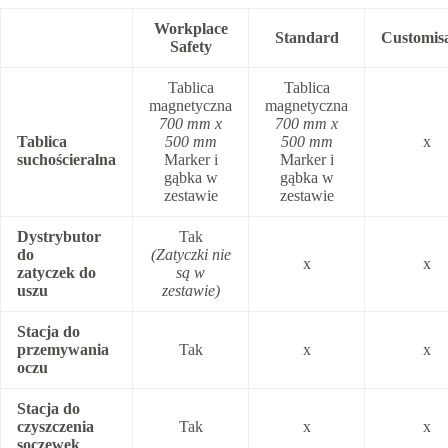
Workplace
Standard
Customis
Safety
Tablica
Tablica
magnetyczna
magnetyczna
700 mm x
700 mm x
Tablica
500 mm
500 mm
x
suchościeralna
Marker i
Marker i
gąbka w
gąbka w
zestawie
zestawie
Dystrybutor
Tak
do
(Zatyczki nie
x
x
zatyczek do
są w
uszu
zestawie)
Stacja do
przemywania
Tak
x
x
oczu
Stacja do
czyszczenia
Tak
x
x
soczewek