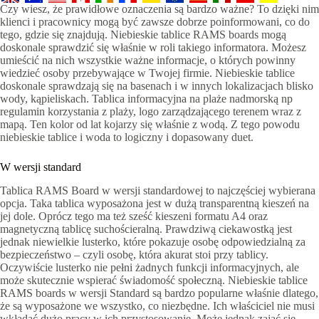
Czy wiesz, że prawidłowe oznaczenia są bardzo ważne? To dzięki nim
klienci i pracownicy mogą być zawsze dobrze poinformowani, co do
tego, gdzie się znajdują. Niebieskie tablice RAMS boards mogą
doskonale sprawdzić się właśnie w roli takiego informatora. Możesz
umieścić na nich wszystkie ważne informacje, o których powinny
wiedzieć osoby przebywające w Twojej firmie. Niebieskie tablice
doskonale sprawdzają się na basenach i w innych lokalizacjach blisko
wody, kąpieliskach. Tablica informacyjna na plaże nadmorską np
regulamin korzystania z plaży, logo zarządzającego terenem wraz z
mapą. Ten kolor od lat kojarzy się właśnie z wodą. Z tego powodu
niebieskie tablice i woda to logiczny i dopasowany duet.
W wersji standard
Tablica RAMS Board w wersji standardowej to najczęściej wybierana
opcja. Taka tablica wyposażona jest w dużą transparentną kieszeń na
jej dole. Oprócz tego ma też sześć kieszeni formatu A4 oraz
magnetyczną tablicę suchościeralną. Prawdziwą ciekawostką jest
jednak niewielkie lusterko, które pokazuje osobę odpowiedzialną za
bezpieczeństwo – czyli osobę, która akurat stoi przy tablicy.
Oczywiście lusterko nie pełni żadnych funkcji informacyjnych, ale
może skutecznie wspierać świadomość społeczną. Niebieskie tablice
RAMS boards w wersji Standard są bardzo popularne właśnie dlatego,
że są wyposażone we wszystko, co niezbędne. Ich właściciel nie musi
wkładać dużo pracy w ich przystosowanie. Może jednak zająć się