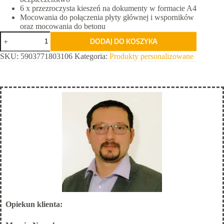
6 x przezroczysta kieszeń na dokumenty w formacie A4
Mocowania do połączenia płyty głównej i wsporników
oraz mocowania do betonu
ilość
DODAJ DO KOSZYKA
Niebieski
Standard
SKU:
5903771803106
Kategoria:
Produkty personalizowane
Opiekun klienta: