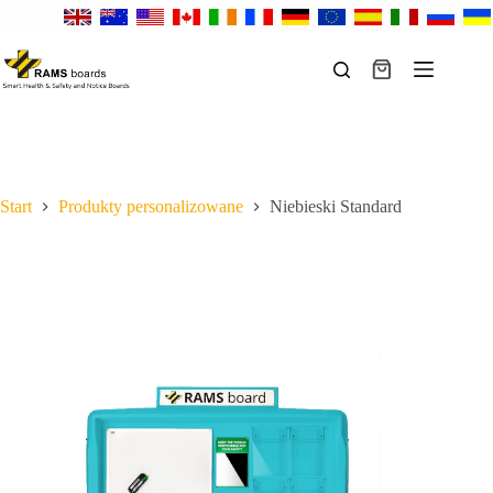
Przejdź
do
treści
Koszyk
Start
Produkty personalizowane
Niebieski Standard