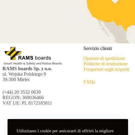
Servizio clienti
Opzioni di spedizione
Politiche di restituzione
RAMS boards Sp. z o.o.
Frequenze sugli acquisti
ul. Wojska Polskiego 9
39-300 Mielec
FAQs
(+44) 20 3532 0639
REGON: 369036466
VAT UE: PL 8172185811
Utilizziamo i cookie per assicurarti di offrirti la migliore