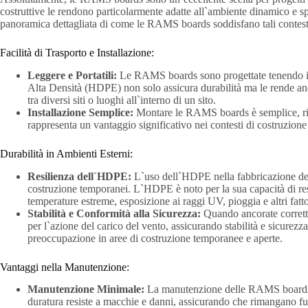
costruttive le rendono particolarmente adatte all`ambiente dinamico e s
panoramica dettagliata di come le RAMS boards soddisfano tali contest
Facilità di Trasporto e Installazione:
Leggere e Portatili:
Le RAMS boards sono progettate tenendo in m
Alta Densità (HDPE) non solo assicura durabilità ma le rende anc
tra diversi siti o luoghi all`interno di un sito.
Installazione Semplice:
Montare le RAMS boards è semplice, ric
rappresenta un vantaggio significativo nei contesti di costruzione
Durabilità in Ambienti Esterni:
Resilienza dell`HDPE:
L`uso dell`HDPE nella fabbricazione del
costruzione temporanei. L`HDPE è noto per la sua capacità di re
temperature estreme, esposizione ai raggi UV, pioggia e altri fatt
Stabilità e Conformità alla Sicurezza:
Quando ancorate corret
per l`azione del carico del vento, assicurando stabilità e sicurez
preoccupazione in aree di costruzione temporanee e aperte.
Vantaggi nella Manutenzione:
Manutenzione Minimale:
La manutenzione delle RAMS boards è 
duratura resiste a macchie e danni, assicurando che rimangano fun