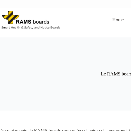
Salta
al
contenuto
Home
Le RAMS boards 
Assolutamente, le RAMS boards sono un`eccellente scelta per progetti di