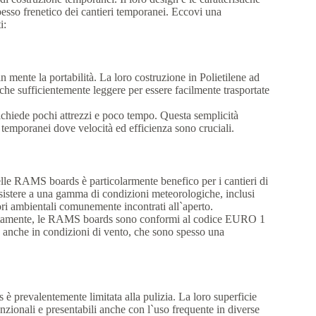
pesso frenetico dei cantieri temporanei. Eccovi una
i:
ente la portabilità. La loro costruzione in Polietilene ad
he sufficientemente leggere per essere facilmente trasportate
hiede pochi attrezzi e poco tempo. Questa semplicità
 temporanei dove velocità ed efficienza sono cruciali.
le RAMS boards è particolarmente benefico per i cantieri di
sistere a una gamma di condizioni meteorologiche, inclusi
ori ambientali comunemente incontrati all`aperto.
tamente, le RAMS boards sono conformi al codice EURO 1
za anche in condizioni di vento, che sono spesso una
prevalentemente limitata alla pulizia. La loro superficie
zionali e presentabili anche con l`uso frequente in diverse