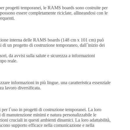
per progetti temporanei, le RAMS boards sono costruite per
, possono essere completamente riciclate, allineandosi con le
requenti.
azione interna delle RAMS boards (148 cm x 101 cm) può
si di un progetto di costruzione temporaneo, dall`inizio dei
ori, da avvisi sulla salute e sicurezza a informazioni
mpo reale.
re informazioni in più lingue, una caratteristica essenziale
a lavoro diversificata.
 per l`uso in progetti di costruzione temporanei. La loro
iti di manutenzione minimi e natura personalizzabile le
oni cruciali in questi ambienti dinamici. La loro adattabilità,
scono supporto efficace nella comunicazione e nella