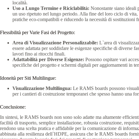
località.
Uso a Lungo Termine e Riciclabilità:
Nonostante siano ideali 
un uso ripetuto nel lungo periodo. Alla fine del loro ciclo di vita
pratiche eco-compatibili e riducendo la necessità di sostituzioni f
Flessibilità per Varie Fasi del Progetto:
Area di Visualizzazione Personalizzabile:
L`area di visualizz
essere adattata per soddisfare le esigenze specifiche di diverse fa
lavori fino ai ritocchi finali.
Adattabilità per Diverse Esigenze:
Possono ospitare vari access
specifiche del progetto e schermi digitali per aggiornamenti in te
Idoneità per Siti Multilingue:
Visualizzazione Multilingua:
Le RAMS boards possono visualizza
per i cantieri di costruzione temporanei che spesso hanno una forz
Conclusione:
In sintesi, le RAMS boards non sono solo adatte ma altamente efficienti
facilità di trasporto, semplice installazione, robusta costruzione, requis
rendono una scelta pratica e affidabile per la comunicazione di informazi
abbinata alla resilienza dell`HDPE, assicura che le RAMS boards forni