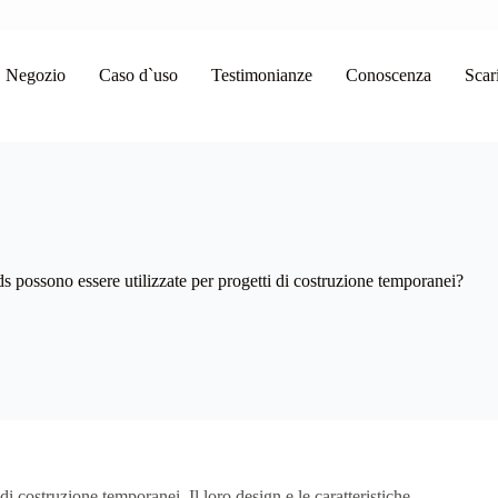
Negozio
Caso d`uso
Testimonianze
Conoscenza
Scar
possono essere utilizzate per progetti di costruzione temporanei?
 costruzione temporanei. Il loro design e le caratteristiche