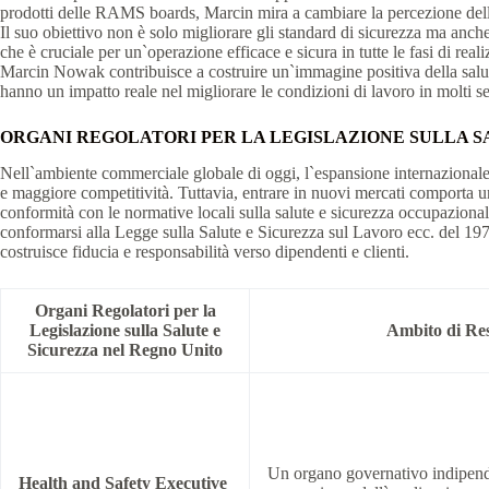
prodotti delle RAMS boards, Marcin mira a cambiare la percezione della
Il suo obiettivo non è solo migliorare gli standard di sicurezza ma anche
che è cruciale per un`operazione efficace e sicura in tutte le fasi di re
Marcin Nowak contribuisce a costruire un`immagine positiva della salu
hanno un impatto reale nel migliorare le condizioni di lavoro in molti set
ORGANI REGOLATORI PER LA LEGISLAZIONE SULLA S
Nell`ambiente commerciale globale di oggi, l`espansione internazionale
e maggiore competitività. Tuttavia, entrare in nuovi mercati comporta una 
conformità con le normative locali sulla salute e sicurezza occupaziona
conformarsi alla Legge sulla Salute e Sicurezza sul Lavoro ecc. del 1
costruisce fiducia e responsabilità verso dipendenti e clienti.
Organi Regolatori per la
Legislazione sulla Salute e
Ambito di Res
Sicurezza nel Regno Unito
Un organo governativo indipend
Health and Safety Executive