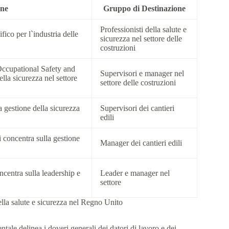
one
Gruppo di Destinazione
Professionisti della salute e
fico per l`industria delle
sicurezza nel settore delle
costruzioni
 Occupational Safety and
Supervisori e manager nel
ella sicurezza nel settore
settore delle costruzioni
a gestione della sicurezza
Supervisori dei cantieri
edili
i concentra sulla gestione
Manager dei cantieri edili
ncentra sulla leadership e
Leader e manager nel
settore
della salute e sicurezza nel Regno Unito
ale delinea i doveri generali dei datori di lavoro e dei