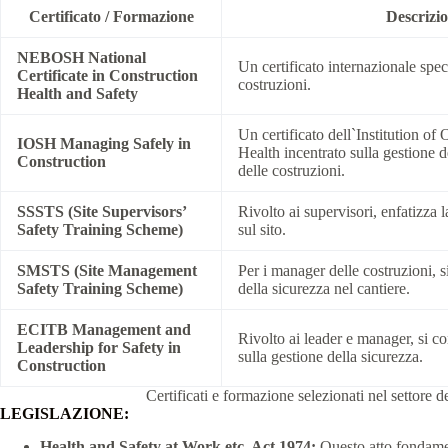
Certificato / Formazione
Descrizi
NEBOSH National
Un certificato internazionale speci
Certificate in Construction
costruzioni.
Health and Safety
Un certificato dell`Institution of
IOSH Managing Safely in
Health incentrato sulla gestione d
Construction
delle costruzioni.
SSSTS (Site Supervisors’
Rivolto ai supervisori, enfatizza l
Safety Training Scheme)
sul sito.
SMSTS (Site Management
Per i manager delle costruzioni, s
Safety Training Scheme)
della sicurezza nel cantiere.
ECITB Management and
Rivolto ai leader e manager, si co
Leadership for Safety in
sulla gestione della sicurezza.
Construction
Certificati e formazione selezionati nel settore 
LEGISLAZIONE:
Health and Safety at Work etc. Act 1974:
Questo atto fondament