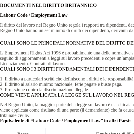
DOCUMENTI NEL DIRITTO BRITANNICO
Labour Code / Employment Law
Il diritto del lavoro nel Regno Unito regola i rapporti tra dipendenti, da
Regno Unito hanno un set minimo di diritti dei dipendenti, derivanti da 
QUALI SONO LE PRINCIPALI NORMATIVE DEL DIRITTO D
L`Employment Rights Act 1996 è probabilmente una delle normative sul 
seguito di aggiornamenti a leggi sul lavoro precedenti e copre un`ampi
Licenziamento. Contratti di lavoro.
QUALI SONO I 3 DIRITTI FONDAMENTALI DEI DIPENDENTI
1. Il diritto a particolari scritti che definiscono i diritti e le responsabilit
2. Il diritto al salario minimo nazionale, ferie pagate e buste paga.
3. Protezione contro la discriminazione illegale.
COME VIENE APPLICATA LA LEGGE SUL LAVORO NEL RE
Nel Regno Unito, la maggior parte della legge sul lavoro è classificata co
viene applicata come risultato di una parte (il demandante) che fa causa 
tribunale civile.
Equivalente di “Labour Code / Employment Law” in altri Paesi: