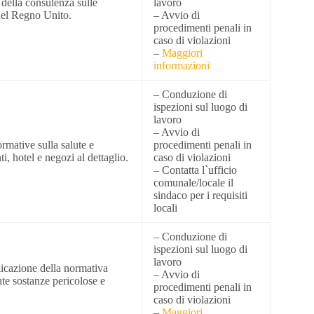
della consulenza sulle
lavoro
 nel Regno Unito.
– Avvio di
procedimenti penali in
caso di violazioni
–
Maggiori
informazioni
– Conduzione di
ispezioni sul luogo di
lavoro
– Avvio di
ormative sulla salute e
procedimenti penali in
ti, hotel e negozi al dettaglio.
caso di violazioni
– Contatta l`ufficio
comunale/locale il
sindaco per i requisiti
locali
– Conduzione di
ispezioni sul luogo di
lavoro
licazione della normativa
– Avvio di
nte sostanze pericolose e
procedimenti penali in
caso di violazioni
–
Maggiori