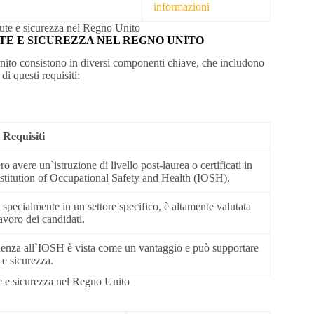
informazioni
alute e sicurezza nel Regno Unito
UTE E SICUREZZA NEL REGNO UNITO
o Unito consistono in diversi componenti chiave, che includono
di questi requisiti:
Requisiti
o avere un`istruzione di livello post-laurea o certificati in
`Institution of Occupational Safety and Health (IOSH).
 specialmente in un settore specifico, è altamente valutata
lavoro dei candidati.
enenza all`IOSH è vista come un vantaggio e può supportare
 e sicurezza.
ute e sicurezza nel Regno Unito