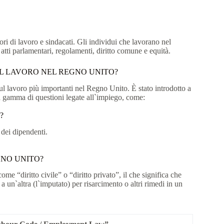
tori di lavoro e sindacati. Gli individui che lavorano nel
atti parlamentari, regolamenti, diritto comune e equità.
EL LAVORO NEL REGNO UNITO?
lavoro più importanti nel Regno Unito. È stato introdotto a
a gamma di questioni legate all`impiego, come:
?
à dei dipendenti.
GNO UNITO?
me “diritto civile” o “diritto privato”, il che significa che
a un`altra (l`imputato) per risarcimento o altri rimedi in un