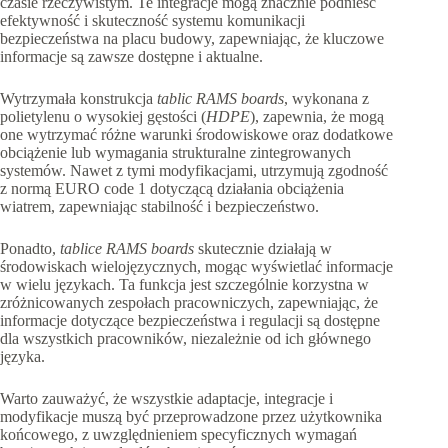
czasie rzeczywistym. Te integracje mogą znacznie podnieść
efektywność i skuteczność systemu komunikacji
bezpieczeństwa na placu budowy, zapewniając, że kluczowe
informacje są zawsze dostępne i aktualne.
Wytrzymała konstrukcja
tablic RAMS boards
, wykonana z
polietylenu o wysokiej gęstości (
HDPE
), zapewnia, że mogą
one wytrzymać różne warunki środowiskowe oraz dodatkowe
obciążenie lub wymagania strukturalne zintegrowanych
systemów. Nawet z tymi modyfikacjami, utrzymują zgodność
z normą EURO code 1 dotyczącą działania obciążenia
wiatrem, zapewniając stabilność i bezpieczeństwo.
Ponadto,
tablice RAMS boards
skutecznie działają w
środowiskach wielojęzycznych, mogąc wyświetlać informacje
w wielu językach. Ta funkcja jest szczególnie korzystna w
zróżnicowanych zespołach pracowniczych, zapewniając, że
informacje dotyczące bezpieczeństwa i regulacji są dostępne
dla wszystkich pracowników, niezależnie od ich głównego
języka.
Warto zauważyć, że wszystkie adaptacje, integracje i
modyfikacje muszą być przeprowadzone przez użytkownika
końcowego, z uwzględnieniem specyficznych wymagań