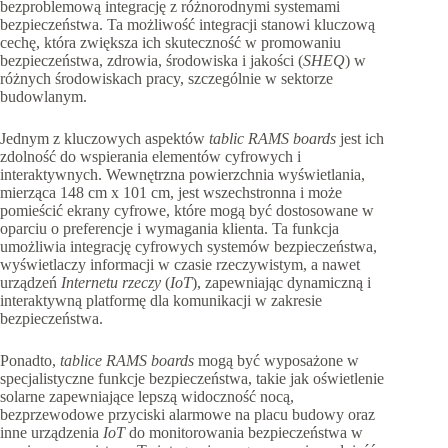
bezproblemową integrację z różnorodnymi systemami
bezpieczeństwa. Ta możliwość integracji stanowi kluczową
cechę, która zwiększa ich skuteczność w promowaniu
bezpieczeństwa, zdrowia, środowiska i jakości (
SHEQ
) w
różnych środowiskach pracy, szczególnie w sektorze
budowlanym.
Jednym z kluczowych aspektów
tablic RAMS boards
jest ich
zdolność do wspierania elementów cyfrowych i
interaktywnych. Wewnętrzna powierzchnia wyświetlania,
mierząca 148 cm x 101 cm, jest wszechstronna i może
pomieścić ekrany cyfrowe, które mogą być dostosowane w
oparciu o preferencje i wymagania klienta. Ta funkcja
umożliwia integrację cyfrowych systemów bezpieczeństwa,
wyświetlaczy informacji w czasie rzeczywistym, a nawet
urządzeń
Internetu rzeczy
(
IoT
), zapewniając dynamiczną i
interaktywną platformę dla komunikacji w zakresie
bezpieczeństwa.
Ponadto,
tablice RAMS boards
mogą być wyposażone w
specjalistyczne funkcje bezpieczeństwa, takie jak oświetlenie
solarne zapewniające lepszą widoczność nocą,
bezprzewodowe przyciski alarmowe na placu budowy oraz
inne urządzenia
IoT
do monitorowania bezpieczeństwa w