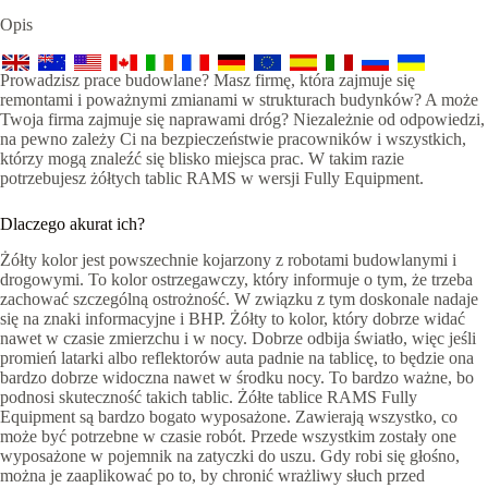
Opis
Prowadzisz prace budowlane? Masz firmę, która zajmuje się
remontami i poważnymi zmianami w strukturach budynków? A może
Twoja firma zajmuje się naprawami dróg? Niezależnie od odpowiedzi,
na pewno zależy Ci na bezpieczeństwie pracowników i wszystkich,
którzy mogą znaleźć się blisko miejsca prac. W takim razie
potrzebujesz żółtych tablic RAMS w wersji Fully Equipment.
Dlaczego akurat ich?
Żółty kolor jest powszechnie kojarzony z robotami budowlanymi i
drogowymi. To kolor ostrzegawczy, który informuje o tym, że trzeba
zachować szczególną ostrożność. W związku z tym doskonale nadaje
się na znaki informacyjne i BHP. Żółty to kolor, który dobrze widać
nawet w czasie zmierzchu i w nocy. Dobrze odbija światło, więc jeśli
promień latarki albo reflektorów auta padnie na tablicę, to będzie ona
bardzo dobrze widoczna nawet w środku nocy. To bardzo ważne, bo
podnosi skuteczność takich tablic. Żółte tablice RAMS Fully
Equipment są bardzo bogato wyposażone. Zawierają wszystko, co
może być potrzebne w czasie robót. Przede wszystkim zostały one
wyposażone w pojemnik na zatyczki do uszu. Gdy robi się głośno,
można je zaaplikować po to, by chronić wrażliwy słuch przed