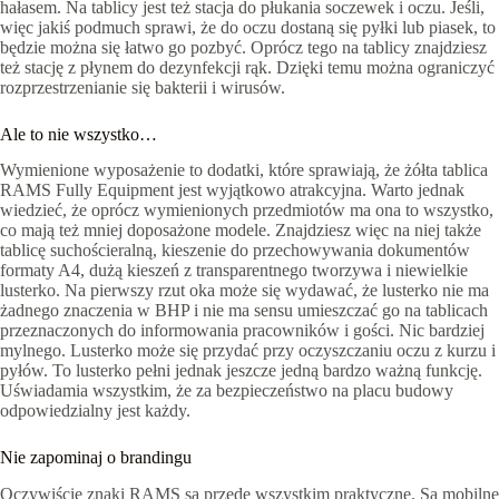
hałasem. Na tablicy jest też stacja do płukania soczewek i oczu. Jeśli,
więc jakiś podmuch sprawi, że do oczu dostaną się pyłki lub piasek, to
będzie można się łatwo go pozbyć. Oprócz tego na tablicy znajdziesz
też stację z płynem do dezynfekcji rąk. Dzięki temu można ograniczyć
rozprzestrzenianie się bakterii i wirusów.
Ale to nie wszystko…
Wymienione wyposażenie to dodatki, które sprawiają, że żółta tablica
RAMS Fully Equipment jest wyjątkowo atrakcyjna. Warto jednak
wiedzieć, że oprócz wymienionych przedmiotów ma ona to wszystko,
co mają też mniej doposażone modele. Znajdziesz więc na niej także
tablicę suchościeralną, kieszenie do przechowywania dokumentów
formaty A4, dużą kieszeń z transparentnego tworzywa i niewielkie
lusterko. Na pierwszy rzut oka może się wydawać, że lusterko nie ma
żadnego znaczenia w BHP i nie ma sensu umieszczać go na tablicach
przeznaczonych do informowania pracowników i gości. Nic bardziej
mylnego. Lusterko może się przydać przy oczyszczaniu oczu z kurzu i
pyłów. To lusterko pełni jednak jeszcze jedną bardzo ważną funkcję.
Uświadamia wszystkim, że za bezpieczeństwo na placu budowy
odpowiedzialny jest każdy.
Nie zapominaj o brandingu
Oczywiście znaki RAMS są przede wszystkim praktyczne. Są mobilne