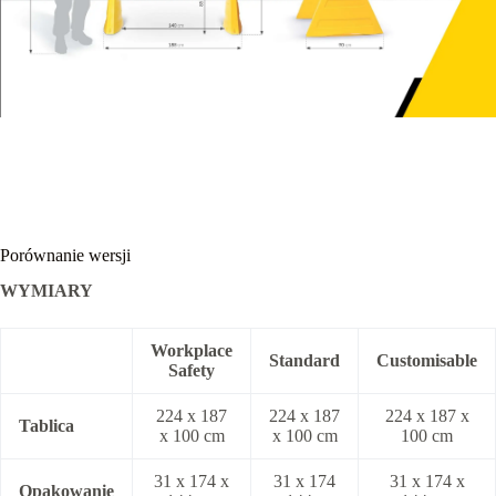
Porównanie wersji
WYMIARY
Workplace
Standard
Customisable
Safety
224 x 187
224 x 187
224 x 187 x
Tablica
x 100 cm
x 100 cm
100 cm
31 x 174 x
31 x 174
31 x 174 x
Opakowanie