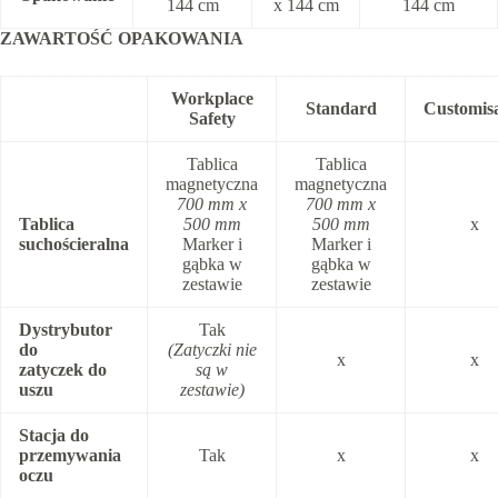
144 cm
x 144 cm
144 cm
ZAWARTOŚĆ OPAKOWANIA
Workplace
Standard
Customis
Safety
Tablica
Tablica
magnetyczna
magnetyczna
700 mm x
700 mm x
Tablica
500 mm
500 mm
x
suchościeralna
Marker i
Marker i
gąbka w
gąbka w
zestawie
zestawie
Dystrybutor
Tak
do
(Zatyczki nie
x
x
zatyczek do
są w
uszu
zestawie)
Stacja do
przemywania
Tak
x
x
oczu