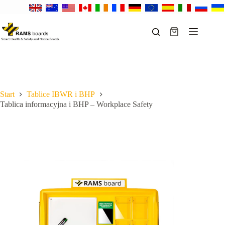
Przejdź
do
treści
Koszyk
Start
Tablice IBWR i BHP
Tablica informacyjna i BHP – Workplace Safety