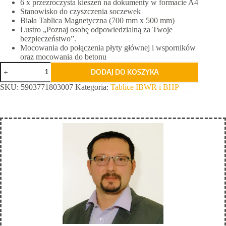
6 x przezroczysta kieszeń na dokumenty w formacie A4
Stanowisko do czyszczenia soczewek
Biała Tablica Magnetyczna (700 mm x 500 mm)
Lustro „Poznaj osobę odpowiedzialną za Twoje
bezpieczeństwo”.
Mocowania do połączenia płyty głównej i wsporników
oraz mocowania do betonu
ilość
DODAJ DO KOSZYKA
Tablica
informacyjna
SKU:
5903771803007
Kategoria:
Tablice IBWR i BHP
i
BHP
-
Workplace
Safety