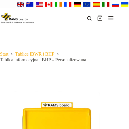
Przejdź
do
treści
Koszyk
Start
Tablice IBWR i BHP
Tablica informacyjna i BHP – Personalizowana