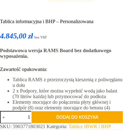
Tablica informacyjna i BHP – Personalizowana
4.845,00 zł
bez VAT
Podstawowa wersja RAMS Board bez dodatkowego
wyposażenia.
Zawartość opakowania:
Tablica RAMS z przezroczystą kieszenią z poliwęglanu
u dołu
2 x Podpory, które można wypełnić wodą jako balast
(70 litrów każda) lub przymocować do podłoża
Elementy mocujące do połączenia płyty głównej i
podpór (8) oraz elementy mocujące do betonu (4)
ilość
DODAJ DO KOSZYKA
Tablica
informacyjna
SKU:
5903771803021
Kategoria:
Tablice IBWR i BHP
i
BHP
-