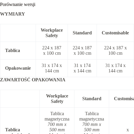
Porównanie wersji
WYMIARY
Workplace
Standard
Customisable
Safety
224 x 187
224 x 187
224 x 187 x
Tablica
x 100 cm
x 100 cm
100 cm
31 x 174 x
31 x 174
31 x 174 x
Opakowanie
144 cm
x 144 cm
144 cm
ZAWARTOŚĆ OPAKOWANIA
Workplace
Standard
Customis
Safety
Tablica
Tablica
magnetyczna
magnetyczna
700 mm x
700 mm x
Tablica
500 mm
500 mm
x