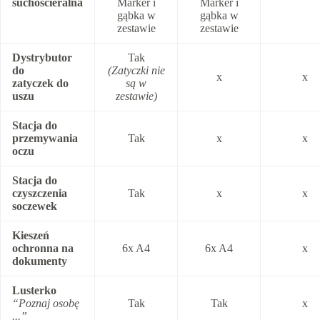
suchościeralna
Marker i
Marker i
gąbka w
gąbka w
zestawie
zestawie
Dystrybutor
Tak
do
(Zatyczki nie
x
x
zatyczek do
są w
uszu
zestawie)
Stacja do
przemywania
Tak
x
x
oczu
Stacja do
czyszczenia
Tak
x
x
soczewek
Kieszeń
ochronna na
6x A4
6x A4
x
dokumenty
Lusterko
“Poznaj osobę
Tak
Tak
x
...”