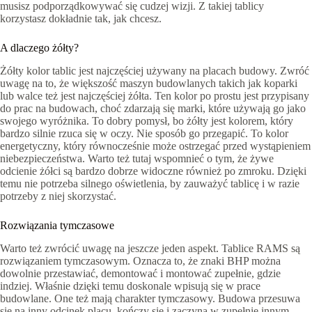
musisz podporządkowywać się cudzej wizji. Z takiej tablicy
korzystasz dokładnie tak, jak chcesz.
A dlaczego żółty?
Żółty kolor tablic jest najczęściej używany na placach budowy. Zwróć
uwagę na to, że większość maszyn budowlanych takich jak koparki
lub walce też jest najczęściej żółta. Ten kolor po prostu jest przypisany
do prac na budowach, choć zdarzają się marki, które używają go jako
swojego wyróżnika. To dobry pomysł, bo żółty jest kolorem, który
bardzo silnie rzuca się w oczy. Nie sposób go przegapić. To kolor
energetyczny, który równocześnie może ostrzegać przed wystąpieniem
niebezpieczeństwa. Warto też tutaj wspomnieć o tym, że żywe
odcienie żółci są bardzo dobrze widoczne również po zmroku. Dzięki
temu nie potrzeba silnego oświetlenia, by zauważyć tablicę i w razie
potrzeby z niej skorzystać.
Rozwiązania tymczasowe
Warto też zwrócić uwagę na jeszcze jeden aspekt. Tablice RAMS są
rozwiązaniem tymczasowym. Oznacza to, że znaki BHP można
dowolnie przestawiać, demontować i montować zupełnie, gdzie
indziej. Właśnie dzięki temu doskonale wpisują się w prace
budowlane. One też mają charakter tymczasowy. Budowa przesuwa
się na inny odcinek placu, kończy się i zaczyna w zupełnie innym