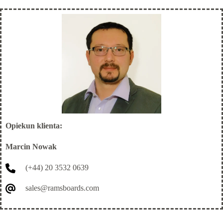
Personalizowana
Opiekun klienta:
Marcin Nowak
(+44) 20 3532 0639
sales@ramsboards.com