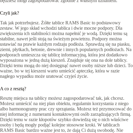
będziesz mógł zagospodarować zgodnie z własnym uznaniem.
Czyli jak?
Tak jak potrzebujesz. Żółte tablice RAMS Basic to podstawowy
zestaw. W jego skład wchodzi tablica i dwie mocne podpory. Dla
zwiększenia ich stabilności można napełnić je wodą. Dzięki temu są
stabilne, nawet jeśli stoją na świeżym powietrzu. Podpory można
ustawiać na prawie każdym rodzaju podłoża. Sprawdzą się na piasku,
ziemi, płytkach, betonie, drewnie i innych popularnych podłożach. Na
podporach umieszcza się tablicę informacyjną, która jest dodatkowo
wyposażona w jedną dużą kieszeń. Znajduje się ona na dole tablicy.
Dzięki temu mogą do niej dosięgnąć nawet osoby niższe lub dzieci. To
ważne, bo w tej kieszeni warto umieścić apteczkę, która w razie
nagłego wypadku może uratować czyjeś życie.
A co z resztą?
Resztę miejsca na tablicy możesz zagospodarować tak, jak chcesz.
Możesz umieścić na niej plan obiektu, regulamin korzystania z niego
albo harmonogramy prac czy sprzątania. Możesz też przymocować do
niej informację z numerami kontaktowymi osób zarządzających firmą.
Dzięki temu w razie kłopotów szybko dowiedzą się o nich właściwe
osoby i będą mogły podjąć kolejne stosowne kroki. W tablicach
RAMS Basic bardzo ważne jest to, że dają Ci dużą swobodę. Nie