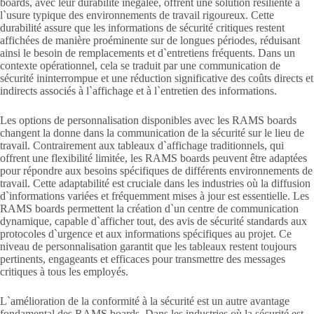
boards, avec leur durabilité inégalée, offrent une solution résiliente à
l`usure typique des environnements de travail rigoureux. Cette
durabilité assure que les informations de sécurité critiques restent
affichées de manière proéminente sur de longues périodes, réduisant
ainsi le besoin de remplacements et d`entretiens fréquents. Dans un
contexte opérationnel, cela se traduit par une communication de
sécurité ininterrompue et une réduction significative des coûts directs et
indirects associés à l`affichage et à l`entretien des informations.
Les options de personnalisation disponibles avec les RAMS boards
changent la donne dans la communication de la sécurité sur le lieu de
travail. Contrairement aux tableaux d`affichage traditionnels, qui
offrent une flexibilité limitée, les RAMS boards peuvent être adaptées
pour répondre aux besoins spécifiques de différents environnements de
travail. Cette adaptabilité est cruciale dans les industries où la diffusion
d`informations variées et fréquemment mises à jour est essentielle. Les
RAMS boards permettent la création d`un centre de communication
dynamique, capable d`afficher tout, des avis de sécurité standards aux
protocoles d`urgence et aux informations spécifiques au projet. Ce
niveau de personnalisation garantit que les tableaux restent toujours
pertinents, engageants et efficaces pour transmettre des messages
critiques à tous les employés.
L`amélioration de la conformité à la sécurité est un autre avantage
fondamental des RAMS boards. Dans les industries où la sécurité est